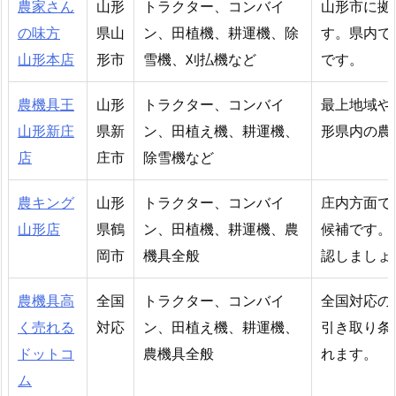
農家さん
山形
トラクター、コンバイ
山形市に拠
の味方
県山
ン、田植機、耕運機、除
す。県内で
山形本店
形市
雪機、刈払機など
です。
農機具王
山形
トラクター、コンバイ
最上地域や
山形新庄
県新
ン、田植え機、耕運機、
形県内の農
店
庄市
除雪機など
農キング
山形
トラクター、コンバイ
庄内方面で
山形店
県鶴
ン、田植機、耕運機、農
候補です。
岡市
機具全般
認しましょ
農機具高
全国
トラクター、コンバイ
全国対応の
く売れる
対応
ン、田植え機、耕運機、
引き取り条
ドットコ
農機具全般
れます。
ム