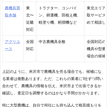
農機具買
東
トラクター、コンバイ
東北エリア
取本舗
北〜
ン、耕運機、田植え機、
取サービス
近畿
畦塗り機、籾摺機など
めて相談し
対応
アグリユ
全国
中古農機具全般
全国対応の
ース
対応
機具や型番
場合の候補
上記のように、米沢市で農機具を売る場合でも、候補にな
る業者は複数あります。ただ、これらの業者に1社ずつ問い
合わせて、農機具の情報を伝え、米沢市まで出張できるか
確認し、査定日を調整するのはかなり手間がかかります。
特に大型農機は、自分で何社にも持ち込んで相見積もりを