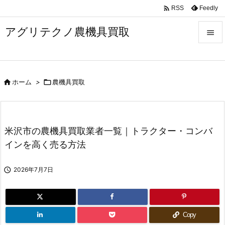

Feedly
RSS
アグリテクノ農機具買取


メニュ


ホーム
>

農機具買取
前へ

次へ

米沢市の農機具買取業者一覧｜トラクター・コンバ
検索
インを高く売る方法

2026年7月7日
Copy