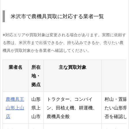
米沢市で農機具買取に対応する業者一覧
※対応エリアや買取対象は変更される場合があります。実際に依頼す
る際は、米沢市まで出張できるか、持ち込みできるか、売りたい農
機具が買取対象かを各業者へ確認してください。
業者名
所在
主な買取対象
地・
拠点
農機具王
山形
トラクター、コンバイ
村山・置賜
山形上山
県上
ン、田植え機、耕運機、
たい山形県
店
山市
農機具全般
否を確認し