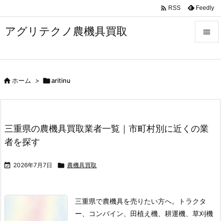

Feedly
RSS
アグリテクノ農機具買取


メニュ


ホーム
>

aritinu
前へ

次へ

三重県の農機具買取業者一覧｜市町村別に近くの業
検索
者を探す

2026年7月7日

農機具買取
三重県で農機具を売りたい方へ。トラクタ
ー、コンバイン、田植え機、耕運機、草刈機