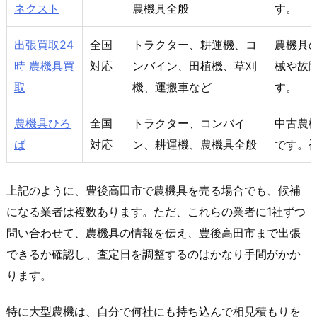
ネクスト
農機具全般
す。
出張買取24
全国
トラクター、耕運機、コ
農機具
時 農機具買
対応
ンバイン、田植機、草刈
械や故
取
機、運搬車など
す。
農機具ひろ
全国
トラクター、コンバイ
中古農
ば
対応
ン、耕運機、農機具全般
です。
上記のように、豊後高田市で農機具を売る場合でも、候補
になる業者は複数あります。ただ、これらの業者に1社ずつ
問い合わせて、農機具の情報を伝え、豊後高田市まで出張
できるか確認し、査定日を調整するのはかなり手間がかか
ります。
特に大型農機は、自分で何社にも持ち込んで相見積もりを