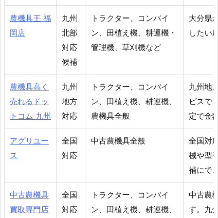
農機具王 福
九州
トラクター、コンバイ
大分県
岡店
北部
ン、田植え機、耕運機・
したい
対応
管理機、草刈機など
候補
農機具高く
九州
トラクター、コンバイ
九州地
売れるドッ
地方
ン、田植え機、耕運機、
ビスで
トコム 九州
対応
農機具全般
定で金
アグリユー
全国
中古農機具全般
全国対
ス
対応
械や型
補にで
中古農機具
全国
トラクター、コンバイ
中古農
買取専門店
対応
ン、田植え機、耕運機、
す。九