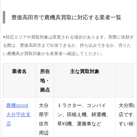
豊後高田市で農機具買取に対応する業者一覧
※対応エリアや買取対象は変更される場合があります。実際に依頼す
る際は、豊後高田市まで出張できるか、持ち込みできるか、売りた
い農機具が買取対象かを各業者へ確認してください。
業者名
所在
主な買取対象
地・
拠点
農機good
大分
トラクター、コンバイ
大分県
大分宇佐支
県宇
ン、田植え機、耕運機、
店です
店
佐市
草刈機、運搬車など
すい候
周辺