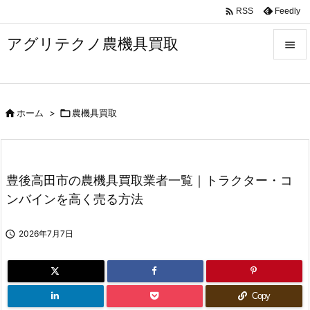

Feedly
RSS
アグリテクノ農機具買取


メニュ


ホーム
>

農機具買取
前へ

次へ

豊後高田市の農機具買取業者一覧｜トラクター・コ
検索
ンバインを高く売る方法

2026年7月7日
Copy