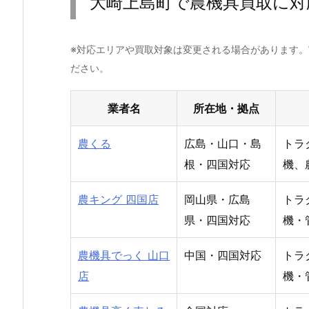
大崎上島町で農機具買取に対
※対応エリアや買取対象は変更される場合があります
ださい。
業者名
所在地・拠点
農くる
広島・山口・島
トラ
根・四国対応
機、
農キング 四国店
岡山県・広島
トラ
県・四国対応
機・
農機具でっく 山口
中国・四国対応
トラ
店
機・