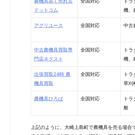
農機具高く売れる
全国対応
トラ
ドットコム
機、
アグリユース
全国対応
中古
中古農機具買取専
全国対応
トラ
門店ネクスト
機、
出張買取24時 農
全国対応
トラ
機具買取
草刈
農機具ひろば
全国対応
トラ
般
上記のように、大崎上島町で農機具を売る場合