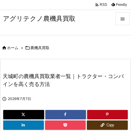

Feedly
RSS
アグリテクノ農機具買取


メニュ


ホーム
>

農機具買取
前へ

次へ

天城町の農機具買取業者一覧｜トラクター・コンバ
検索
インを高く売る方法

2026年7月7日
Copy