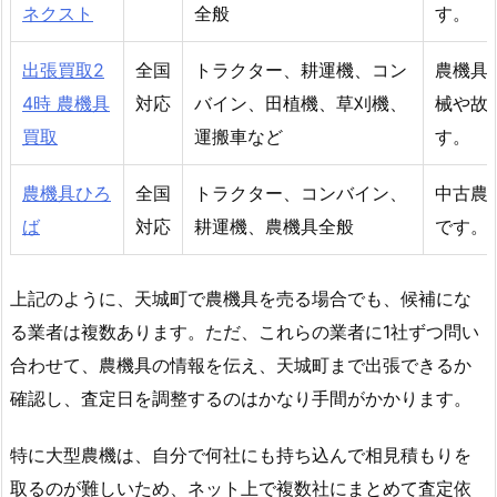
ネクスト
全般
す。
出張買取2
全国
トラクター、耕運機、コン
農機具
4時 農機具
対応
バイン、田植機、草刈機、
械や故
買取
運搬車など
す。
農機具ひろ
全国
トラクター、コンバイン、
中古農
ば
対応
耕運機、農機具全般
です。
上記のように、天城町で農機具を売る場合でも、候補にな
る業者は複数あります。ただ、これらの業者に1社ずつ問い
合わせて、農機具の情報を伝え、天城町まで出張できるか
確認し、査定日を調整するのはかなり手間がかかります。
特に大型農機は、自分で何社にも持ち込んで相見積もりを
取るのが難しいため、ネット上で複数社にまとめて査定依