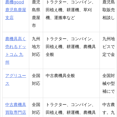
農機good
鹿児
トラクター、コンバイン、
鹿児島
鹿児島鹿屋
島県
田植え機、耕運機、草刈
取販売
支店
鹿屋
機、運搬車など
相談し
市
農機具高く
九州
トラクター、コンバイン、
九州地
売れるドッ
地方
田植え機、耕運機、農機具
ビスで
トコム 九
対応
全般
定で金
州
アグリユー
全国
中古農機具全般
全国対
ス
対応
械や型
補にで
中古農機具
全国
トラクター、コンバイン、
中古農
買取専門店
対応
田植え機、耕運機、農機具
す。九