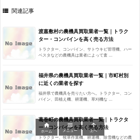

関連記事
渡嘉敷村の農機具買取業者一覧｜トラク
ター・コンバインを高く売る方法
トラクター、コンバイン、サトウキビ管理機、ハー
ベスタなどの農機具は業者によって査 ...
福井県の農機具買取業者一覧｜市町村別
に近くの業者を探す
福井県で農機具を売りたい方へ。トラクター、コン
バイン、田植え機、耕運機、草刈機な ...
葛巻町の農機具買取業者一覧｜トラクタ



ー・コンバインを高く売る方法
メニュー
上へ
ホーム
トラクター、牧草作業機、耕運機、除雪機などの農