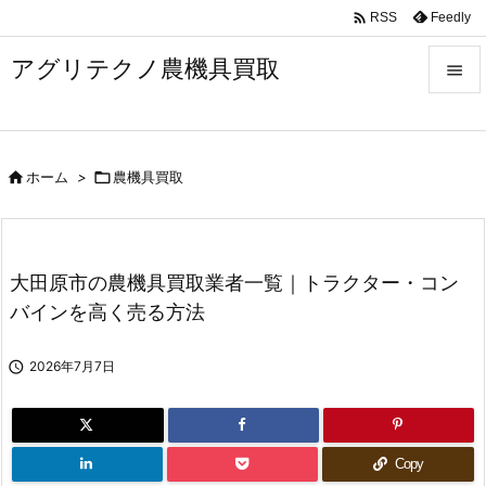

Feedly
RSS
アグリテクノ農機具買取


メニュ


ホーム
>

農機具買取
前へ

次へ

大田原市の農機具買取業者一覧｜トラクター・コン
検索
バインを高く売る方法

2026年7月7日
Copy