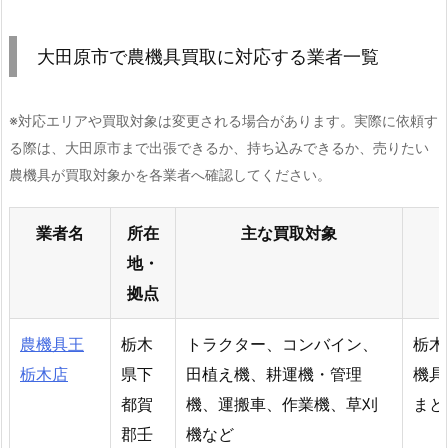
大田原市で農機具買取に対応する業者一覧
※対応エリアや買取対象は変更される場合があります。実際に依頼す
る際は、大田原市まで出張できるか、持ち込みできるか、売りたい
農機具が買取対象かを各業者へ確認してください。
業者名
所在
主な買取対象
地・
拠点
農機具王
栃木
トラクター、コンバイン、
栃木
栃木店
県下
田植え機、耕運機・管理
機具
都賀
機、運搬車、作業機、草刈
まと
郡壬
機など