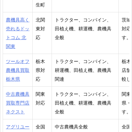
生町
農機具高く
北関
トラクター、コンバイン、
茨城
売れるドッ
東対
田植え機、耕運機、農機具
対応
トコム 北
応
全般
す。
関東
ツールオフ
栃木
トラクター、コンバイン、
栃木
農機具買取
県対
耕運機、田植え機、農機具
店舗
栃木県
応
関連
較し
中古農機具
関東
トラクター、コンバイン、
関東
買取専門店
対応
田植え機、耕運機、農機具
県・
ネクスト
全般
す。
アグリユー
全国
中古農機具全般
全国