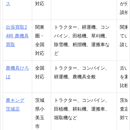
ス
対応
が分
談候
出張買取2
関東
トラクター、耕運機、コン
関東
4時 農機具
圏・
バイン、田植機、草刈機、
てい
買取
全国
除雪機、籾摺機、運搬車な
談し
対応
ど
農機具ひろ
全国
トラクター、コンバイン、
古い
ば
対応
耕運機、農機具全般
を案
比較
農キング
茨城
トラクター、コンバイン、
茨城
茨城店
県小
田植機、耕耘機、運搬車、
査定
美玉
堀取機など
郊で
市