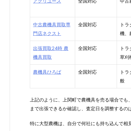
アグリユース
全国対応
中古
中古農機具買取専
全国対応
トラ
門店ネクスト
機、
出張買取24時 農
全国対応
トラ
機具買取
草刈
農機具ひろば
全国対応
トラ
般
上記のように、上関町で農機具を売る場合でも
まで出張できるか確認し、査定日を調整するの
特に大型農機は、自分で何社にも持ち込んで相