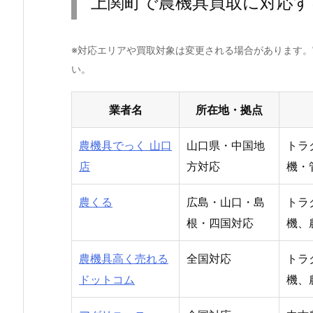
上関町で農機具買取に対応す
※対応エリアや買取対象は変更される場合があります
い。
業者名
所在地・拠点
農機具でっく 山口
山口県・中国地
トラ
店
方対応
機・
農くる
広島・山口・島
トラ
根・四国対応
機、
農機具高く売れる
全国対応
トラ
ドットコム
機、