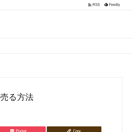

Feedly
RSS
く売る方法
Pocket
Copy