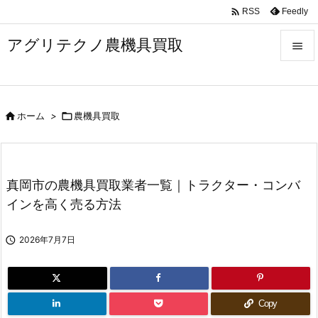

Feedly
RSS
アグリテクノ農機具買取


メニュ


ホーム
>

農機具買取
前へ

次へ

真岡市の農機具買取業者一覧｜トラクター・コンバ
検索
インを高く売る方法

2026年7月7日
Copy