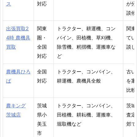
ス
対応
が分
談候
出張買取2
関東
トラクター、耕運機、コン
関東
4時 農機具
圏・
バイン、田植機、草刈機、
てい
買取
全国
除雪機、籾摺機、運搬車な
談し
対応
ど
農機具ひろ
全国
トラクター、コンバイン、
古い
ば
対応
耕運機、農機具全般
を案
比較
農キング
茨城
トラクター、コンバイン、
茨城
茨城店
県小
田植機、耕耘機、運搬車、
査定
美玉
堀取機など
郊で
市