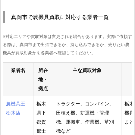
真岡市で農機具買取に対応する業者一覧
※対応エリアや買取対象は変更される場合があります。実際に依頼す
る際は、真岡市まで出張できるか、持ち込みできるか、売りたい農
機具が買取対象かを各業者へ確認してください。
業者名
所在
主な買取対象
地・
拠点
農機具王
栃木
トラクター、コンバイン、
栃木
栃木店
県下
田植え機、耕運機・管理
機具
都賀
機、運搬車、作業機、草刈
まと
郡壬
機など