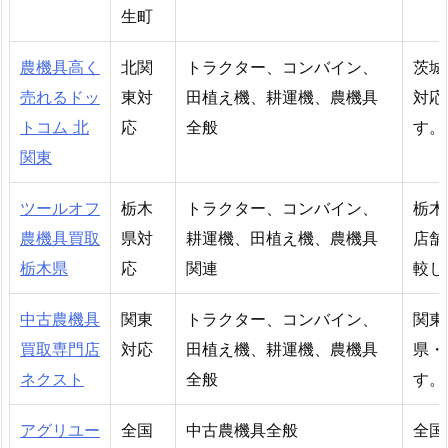
生町
農機具高く
北関
トラクター、コンバイン、
茨城
売れるドッ
東対
田植え機、耕運機、農機具
対応
トコム 北
応
全般
す。
関東
ツールオフ
栃木
トラクター、コンバイン、
栃木
農機具買取
県対
耕運機、田植え機、農機具
店舗
栃木県
応
関連
較し
中古農機具
関東
トラクター、コンバイン、
関東
買取専門店
対応
田植え機、耕運機、農機具
県・
ネクスト
全般
す。
アグリユー
全国
中古農機具全般
全国