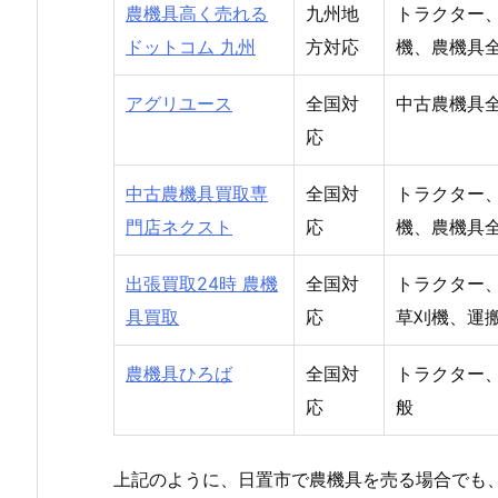
農機具高く売れる
九州地
トラクター
ドットコム 九州
方対応
機、農機具
アグリユース
全国対
中古農機具
応
中古農機具買取専
全国対
トラクター
門店ネクスト
応
機、農機具
出張買取24時 農機
全国対
トラクター
具買取
応
草刈機、運
農機具ひろば
全国対
トラクター
応
般
上記のように、日置市で農機具を売る場合でも