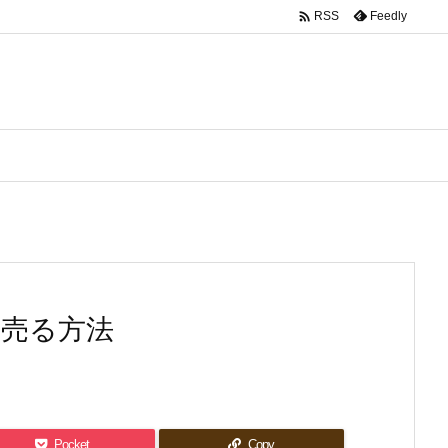

Feedly
RSS
く売る方法
Pocket
Copy