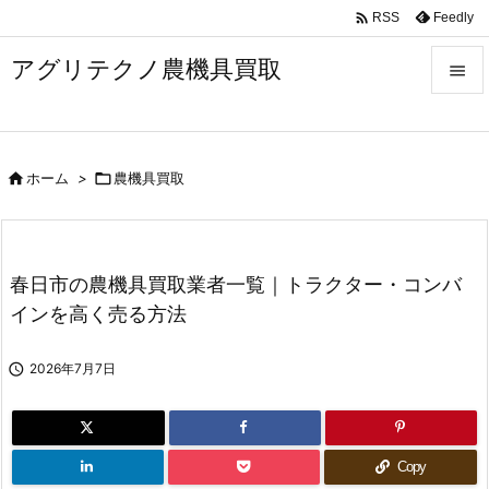

Feedly
RSS
アグリテクノ農機具買取


メニュ


ホーム
>

農機具買取
前へ

次へ

春日市の農機具買取業者一覧｜トラクター・コンバ
検索
インを高く売る方法

2026年7月7日
Copy