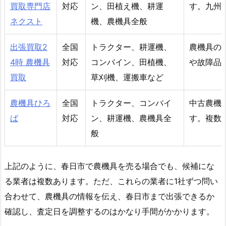
買取専門店
対応
ン、田植え機、耕運
す。九州
ネクスト
機、農機具全般
出張買取2
全国
トラクター、耕運機、
農機具の
4時 農機具
対応
コンバイン、田植機、
や故障品
買取
草刈機、運搬車など
農機具ひろ
全国
トラクター、コンバイ
中古農機
ば
対応
ン、耕運機、農機具全
す。複数
般
上記のように、春日市で農機具を売る場合でも、候補にな
る業者は複数あります。ただ、これらの業者に1社ずつ問い
合わせて、農機具の情報を伝え、春日市まで出張できるか
確認し、査定日を調整するのはかなり手間がかかります。