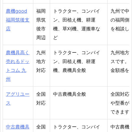
農機good
福岡
トラクター、コンバイ
九州で中
福岡筑後支
県筑
ン、田植え機、耕運
の福岡側
店
後市
機、草刈機、運搬車な
を相談し
周辺
ど
農機具高く
九州
トラクター、コンバイ
九州地方
売れるドッ
地方
ン、田植え機、耕運
スです。
トコム 九
対応
機、農機具全般
金額感を
州
アグリユー
全国
中古農機具全般
全国対応
ス
対応
や型番が
できます
中古農機具
全国
トラクター、コンバイ
中古農機