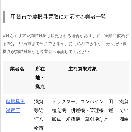
甲賀市で農機具買取に対応する業者一覧
※対応エリアや買取対象は変更される場合があります。実際に依頼す
る際は、甲賀市まで出張できるか、持ち込みできるか、売りたい農
機具が買取対象かを各業者へ確認してください。
業者名
所在
主な買取対象
地・
拠点
農機具王
滋賀
トラクター、コンバイン、田
滋賀
滋賀店
県近
植え機、耕運機・管理機、運
てい
江八
搬車、籾摺機、草刈機など
湖南
幡市