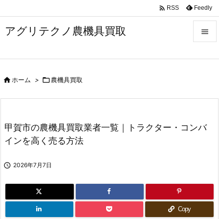

Feedly
RSS
アグリテクノ農機具買取


メニュ


ホーム
>

農機具買取
前へ

次へ

甲賀市の農機具買取業者一覧｜トラクター・コンバ
検索
インを高く売る方法

2026年7月7日
Copy