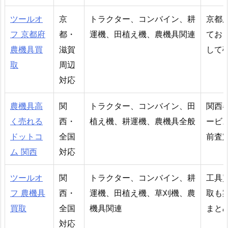
ツールオ
京
トラクター、コンバイン、耕
京都
フ 京都府
都・
運機、田植え機、農機具関連
てお
農機具買
滋賀
して
取
周辺
対応
農機具高
関
トラクター、コンバイン、田
関西
く売れる
西・
植え機、耕運機、農機具全般
ービ
ドットコ
全国
前査
ム 関西
対応
ツールオ
関
トラクター、コンバイン、耕
工具
フ 農機具
西・
運機、田植え機、草刈機、農
取も
買取
全国
機具関連
まと
対応