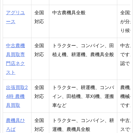
アグリユ
全国
中古農機具全般
全国
ース
対応
が分
り候
中古農機
全国
トラクター、コンバイン、田
中古
具買取専
対応
植え機、耕運機、農機具全般
です
門店ネク
認で
スト
出張買取2
全国
トラクター、耕運機、コンバ
農機
4時 農機
対応
イン、田植機、草刈機、運搬
機械
具買取
車など
です
農機具ひ
全国
トラクター、コンバイン、耕
中古
ろば
対応
運機、農機具全般
スで