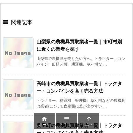

関連記事
山梨県の農機具買取業者一覧｜市町村別
に近くの業者を探す
山梨県で農機具を売りたい方へ。トラクター、コン
バイン、田植え機、耕運機、草刈機な ...
高崎市の農機具買取業者一覧｜トラクタ
ー・コンバインを高く売る方法
トラクター、耕運機、管理機、草刈機などの農機具
は業者によって査定額に差が出やすい ...



メニュー
上へ
ホーム
美里町の農機具買取業者一覧｜トラクタ
ー・コンバインを高く売る方法