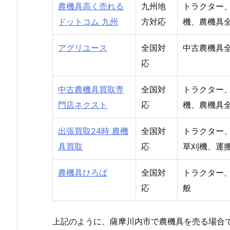
農機具高く売れる
九州地
トラクター
ドットコム 九州
方対応
機、農機具
アグリユース
全国対
中古農機具
応
中古農機具買取専
全国対
トラクター
門店ネクスト
応
機、農機具
出張買取24時 農機
全国対
トラクター
具買取
応
草刈機、運
農機具ひろば
全国対
トラクター
応
般
上記のように、薩摩川内市で農機具を売る場合