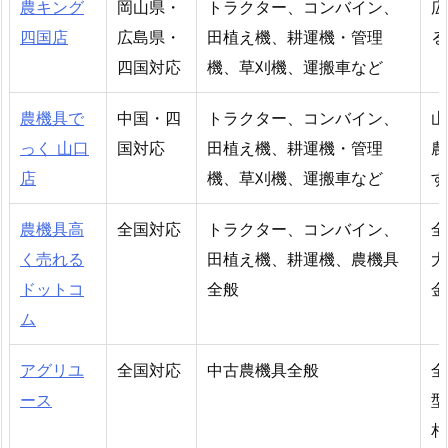
農キング
岡山県・
トラクター、コンバイン、
広
四国店
広島県・
田植え機、耕運機・管理
る
四国対応
機、草刈機、運搬車など
農機具で
中国・四
トラクター、コンバイン、
山
っく 山口
国対応
田植え機、耕運機・管理
農
店
機、草刈機、運搬車など
す
農機具高
全国対応
トラクター、コンバイン、
全
く売れる
田植え機、耕運機、農機具
大
ドットコ
全般
金
ム
アグリユ
全国対応
中古農機具全般
全
ース
型
相