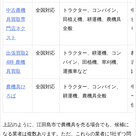
中古農機
全国対応
トラクター、コンバイン、
中
具買取専
田植え機、耕運機、農機具
ビ
門店ネク
全般
り
スト
出張買取2
全国対応
トラクター、耕運機、コン
農
4時 農機
バイン、田植機、草刈機、
古
具買取
運搬車など
比
農機具ひ
全国対応
トラクター、コンバイン、
中
ろば
耕運機、農機具全般
ー
使
上記のように、江田島市で農機具を売る場合でも、候補に
なる業者は複数あります。ただ、これらの業者に1社ずつ問