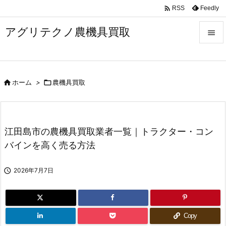

Feedly
RSS
アグリテクノ農機具買取


メニュ


ホーム
>

農機具買取
前へ

次へ

江田島市の農機具買取業者一覧｜トラクター・コン
検索
バインを高く売る方法

2026年7月7日
Copy