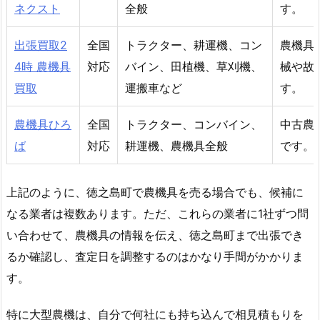
ネクスト
全般
す。
出張買取2
全国
トラクター、耕運機、コン
農機具
4時 農機具
対応
バイン、田植機、草刈機、
械や故
買取
運搬車など
す。
農機具ひろ
全国
トラクター、コンバイン、
中古農
ば
対応
耕運機、農機具全般
です。
上記のように、徳之島町で農機具を売る場合でも、候補に
なる業者は複数あります。ただ、これらの業者に1社ずつ問
い合わせて、農機具の情報を伝え、徳之島町まで出張でき
るか確認し、査定日を調整するのはかなり手間がかかりま
す。
特に大型農機は、自分で何社にも持ち込んで相見積もりを