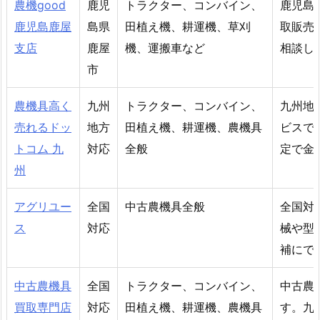
農機good
鹿児
トラクター、コンバイン、
鹿児島
鹿児島鹿屋
島県
田植え機、耕運機、草刈
取販売
支店
鹿屋
機、運搬車など
相談し
市
農機具高く
九州
トラクター、コンバイン、
九州地
売れるドッ
地方
田植え機、耕運機、農機具
ビスで
トコム 九
対応
全般
定で金
州
アグリユー
全国
中古農機具全般
全国対
ス
対応
械や型
補にで
中古農機具
全国
トラクター、コンバイン、
中古農
買取専門店
対応
田植え機、耕運機、農機具
す。九