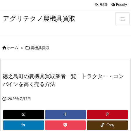

Feedly
RSS
アグリテクノ農機具買取


メニュ


ホーム
>

農機具買取
前へ

次へ

徳之島町の農機具買取業者一覧｜トラクター・コン
検索
バインを高く売る方法

2026年7月7日
Copy