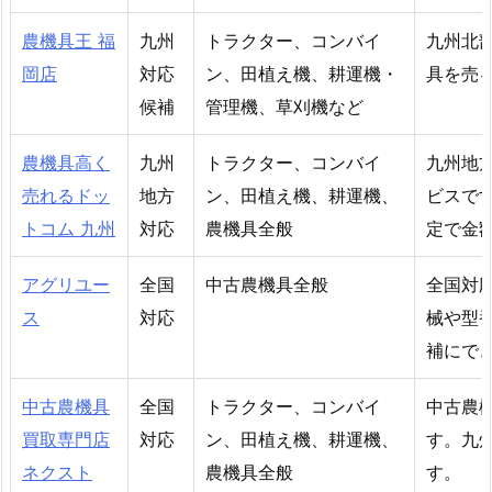
農機具王 福
九州
トラクター、コンバイ
九州北
岡店
対応
ン、田植え機、耕運機・
具を売
候補
管理機、草刈機など
農機具高く
九州
トラクター、コンバイ
九州地
売れるドッ
地方
ン、田植え機、耕運機、
ビスで
トコム 九州
対応
農機具全般
定で金
アグリユー
全国
中古農機具全般
全国対
ス
対応
械や型
補にで
中古農機具
全国
トラクター、コンバイ
中古農
買取専門店
対応
ン、田植え機、耕運機、
す。九
ネクスト
農機具全般
す。