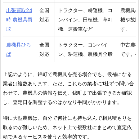
出張買取24
全国
トラクター、耕運機、コ
農機具
時 農機具買
対応
ンバイン、田植機、草刈
械や故
取
機、運搬車など
す。
農機具ひろ
全国
トラクター、コンバイ
中古農
ば
対応
ン、耕運機、農機具全般
です。
上記のように、錦町で農機具を売る場合でも、候補になる
業者は複数あります。ただ、これらの業者に1社ずつ問い合
わせて、農機具の情報を伝え、錦町まで出張できるか確認
し、査定日を調整するのはかなり手間がかかります。
特に大型農機は、自分で何社にも持ち込んで相見積もりを
取るのが難しいため、ネット上で複数社にまとめて査定依
頼できるサービスを使うと効率的です。