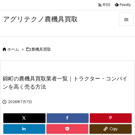

Feedly
RSS
アグリテクノ農機具買取


メニュ


ホーム
>

農機具買取
前へ

次へ

錦町の農機具買取業者一覧｜トラクター・コンバイ
検索
ンを高く売る方法

2026年7月7日
Copy