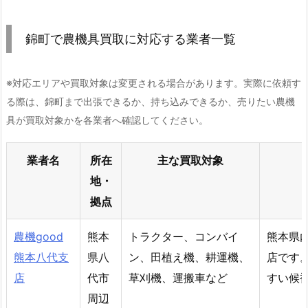
錦町で農機具買取に対応する業者一覧
※対応エリアや買取対象は変更される場合があります。実際に依頼す
る際は、錦町まで出張できるか、持ち込みできるか、売りたい農機
具が買取対象かを各業者へ確認してください。
業者名
所在
主な買取対象
地・
拠点
農機good
熊本
トラクター、コンバイ
熊本県
熊本八代支
県八
ン、田植え機、耕運機、
店です
店
代市
草刈機、運搬車など
すい候
周辺