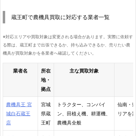
蔵王町で農機具買取に対応する業者一覧
※対応エリアや買取対象は変更される場合があります。実際に依頼す
る際は、蔵王町まで出張できるか、持ち込みできるか、売りたい農
機具が買取対象かを各業者へ確認してください。
業者名
所在
主な買取対象
地・
拠点
農機具王 宮
宮城
トラクター、コンバイ
仙南・
城白石蔵王
県蔵
ン、田植え機、耕運機、
リアを
店
王町
農機具全般