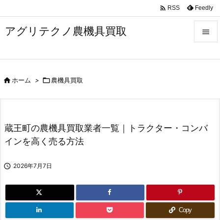

Feedly
RSS
アグリテクノ農機具買取


メニュ


ホーム
>

農機具買取
前へ

次へ

蔵王町の農機具買取業者一覧｜トラクター・コンバ
検索
インを高く売る方法

2026年7月7日
Copy