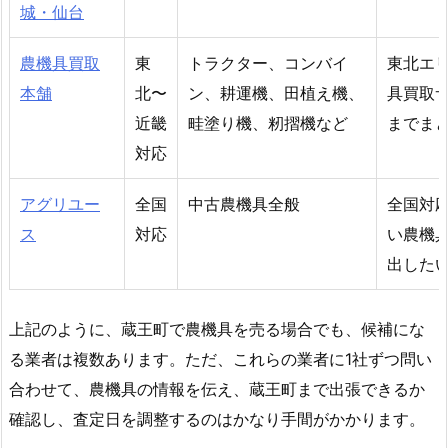
城・仙台
農機具買取
東
トラクター、コンバイ
東北エ
本舗
北〜
ン、耕運機、田植え機、
具買取
近畿
畦塗り機、籾摺機など
までま
対応
アグリユー
全国
中古農機具全般
全国対
ス
対応
い農機
出した
上記のように、蔵王町で農機具を売る場合でも、候補にな
る業者は複数あります。ただ、これらの業者に1社ずつ問い
合わせて、農機具の情報を伝え、蔵王町まで出張できるか
確認し、査定日を調整するのはかなり手間がかかります。