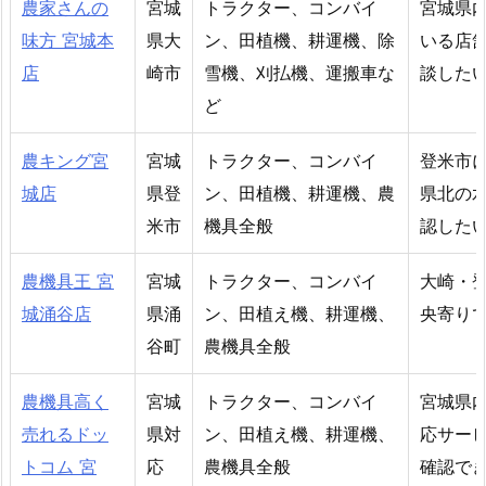
農家さんの
宮城
トラクター、コンバイ
宮城県
味方 宮城本
県大
ン、田植機、耕運機、除
いる店
店
崎市
雪機、刈払機、運搬車な
談した
ど
農キング宮
宮城
トラクター、コンバイ
登米市
城店
県登
ン、田植機、耕運機、農
県北の
米市
機具全般
認した
農機具王 宮
宮城
トラクター、コンバイ
大崎・
城涌谷店
県涌
ン、田植え機、耕運機、
央寄り
谷町
農機具全般
農機具高く
宮城
トラクター、コンバイ
宮城県
売れるドッ
県対
ン、田植え機、耕運機、
応サー
トコム 宮
応
農機具全般
確認で