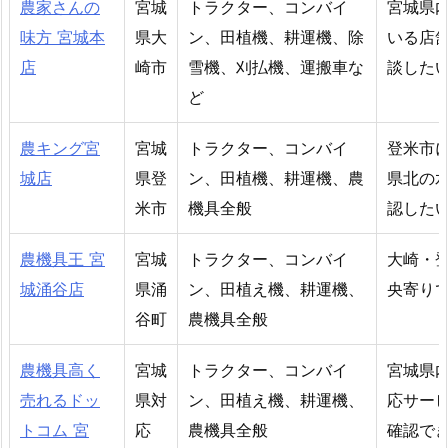
農家さんの
宮城
トラクター、コンバイ
宮城県
味方 宮城本
県大
ン、田植機、耕運機、除
いる店
店
崎市
雪機、刈払機、運搬車な
談した
ど
農キング宮
宮城
トラクター、コンバイ
登米市
城店
県登
ン、田植機、耕運機、農
県北の
米市
機具全般
認した
農機具王 宮
宮城
トラクター、コンバイ
大崎・
城涌谷店
県涌
ン、田植え機、耕運機、
央寄り
谷町
農機具全般
農機具高く
宮城
トラクター、コンバイ
宮城県
売れるドッ
県対
ン、田植え機、耕運機、
応サー
トコム 宮
応
農機具全般
確認で