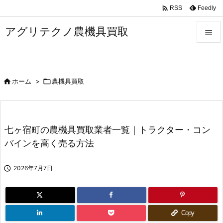

Feedly
RSS
アグリテクノ農機具買取


メニュ


ホーム
>

農機具買取
前へ

次へ

七ヶ宿町の農機具買取業者一覧｜トラクター・コン
検索
バインを高く売る方法

2026年7月7日
Copy