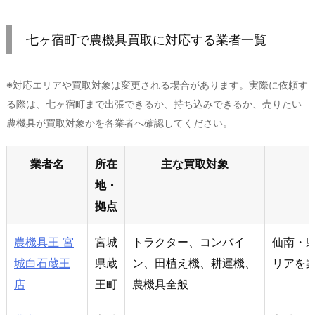
七ヶ宿町で農機具買取に対応する業者一覧
※対応エリアや買取対象は変更される場合があります。実際に依頼す
る際は、七ヶ宿町まで出張できるか、持ち込みできるか、売りたい
農機具が買取対象かを各業者へ確認してください。
業者名
所在
主な買取対象
地・
拠点
農機具王 宮
宮城
トラクター、コンバイ
仙南・
城白石蔵王
県蔵
ン、田植え機、耕運機、
リアを
店
王町
農機具全般