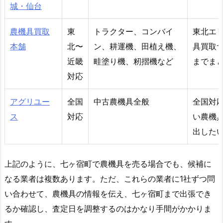
城・仙台
農機具買取
東
トラクター、コンバイ
東北エ
本舗
北〜
ン、耕運機、田植え機、
具買取
近畿
畦塗り機、籾摺機など
までま
対応
アグリユー
全国
中古農機具全般
全国対
ス
対応
い農機
出した
上記のように、七ヶ宿町で農機具を売る場合でも、候補に
なる業者は複数あります。ただ、これらの業者に1社ずつ問
い合わせて、農機具の情報を伝え、七ヶ宿町まで出張でき
るか確認し、査定日を調整するのはかなり手間がかかりま