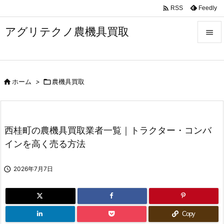

Feedly
RSS
アグリテクノ農機具買取


メニュ


ホーム
>

農機具買取
前へ

次へ

西桂町の農機具買取業者一覧｜トラクター・コンバ
検索
インを高く売る方法

2026年7月7日
Copy