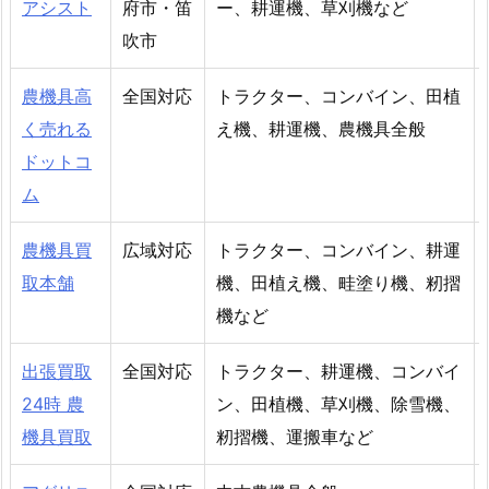
アシスト
府市・笛
ー、耕運機、草刈機など
吹市
農機具高
全国対応
トラクター、コンバイン、田植
く売れる
え機、耕運機、農機具全般
ドットコ
ム
農機具買
広域対応
トラクター、コンバイン、耕運
取本舗
機、田植え機、畦塗り機、籾摺
機など
出張買取
全国対応
トラクター、耕運機、コンバイ
24時 農
ン、田植機、草刈機、除雪機、
機具買取
籾摺機、運搬車など