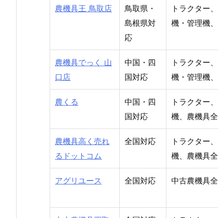
農機具王 鳥取店
鳥取県・
トラクター、
島根県対
機・管理機、
応
農機具でっく 山
中国・四
トラクター、
口店
国対応
機・管理機、
農くる
中国・四
トラクター、
国対応
機、農機具全
農機具高く売れ
全国対応
トラクター、
るドットコム
機、農機具全
アグリユース
全国対応
中古農機具全