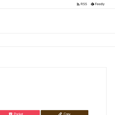

Feedly
RSS
Pocket
Copy