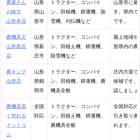
農家さん
山形
トラクター、コンバイ
山形市に拠
の味方
県山
ン、田植機、耕運機、除
す。県内で
山形本店
形市
雪機、刈払機など
です。
農機具王
山形
トラクター、コンバイ
最上地域や
山形新庄
県新
ン、田植え機、耕運機、
形県内の農
店
庄市
除雪機など
農キング
山形
トラクター、コンバイ
庄内方面で
山形店
県鶴
ン、田植機、耕運機、農
候補です。
岡市
機具全般
認しましょ
農機具高
全国
トラクター、コンバイ
全国対応の
く売れる
対応
ン、田植え機、耕運機、
引き取り条
ドットコ
農機具全般
れます。
ム