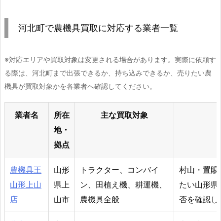
河北町で農機具買取に対応する業者一覧
※対応エリアや買取対象は変更される場合があります。実際に依頼す
る際は、河北町まで出張できるか、持ち込みできるか、売りたい農
機具が買取対象かを各業者へ確認してください。
業者名
所在
主な買取対象
地・
拠点
農機具王
山形
トラクター、コンバイ
村山・置賜
山形上山
県上
ン、田植え機、耕運機、
たい山形県
店
山市
農機具全般
否を確認し