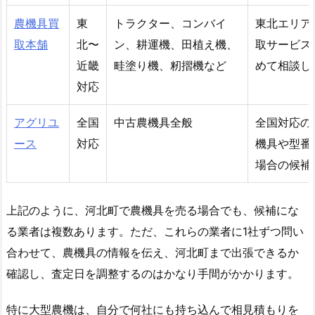
農機具買
東
トラクター、コンバイ
東北エリア
取本舗
北〜
ン、耕運機、田植え機、
取サービス
近畿
畦塗り機、籾摺機など
めて相談し
対応
アグリユ
全国
中古農機具全般
全国対応の
ース
対応
機具や型番
場合の候補
上記のように、河北町で農機具を売る場合でも、候補にな
る業者は複数あります。ただ、これらの業者に1社ずつ問い
合わせて、農機具の情報を伝え、河北町まで出張できるか
確認し、査定日を調整するのはかなり手間がかかります。
特に大型農機は、自分で何社にも持ち込んで相見積もりを