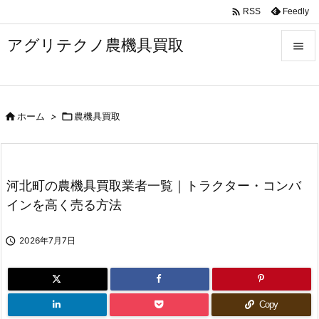

Feedly
RSS
アグリテクノ農機具買取


メニュ


ホーム
>

農機具買取
前へ

次へ

河北町の農機具買取業者一覧｜トラクター・コンバ
検索
インを高く売る方法

2026年7月7日
Copy