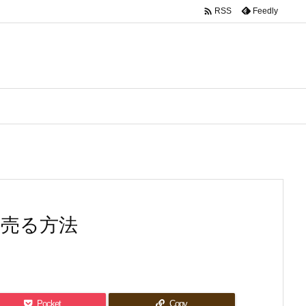

Feedly
RSS
く売る方法
Pocket
Copy