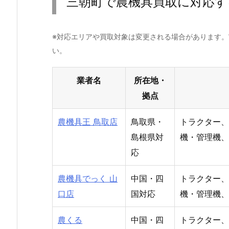
三朝町で農機具買取に対応す
※対応エリアや買取対象は変更される場合があります
い。
業者名
所在地・
拠点
農機具王 鳥取店
鳥取県・
トラクター、
島根県対
機・管理機、
応
農機具でっく 山
中国・四
トラクター、
口店
国対応
機・管理機、
農くる
中国・四
トラクター、