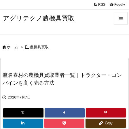

Feedly
RSS
アグリテクノ農機具買取


メニュ


ホーム
>

農機具買取
前へ

次へ

渡名喜村の農機具買取業者一覧｜トラクター・コン
検索
バインを高く売る方法

2026年7月7日
Copy