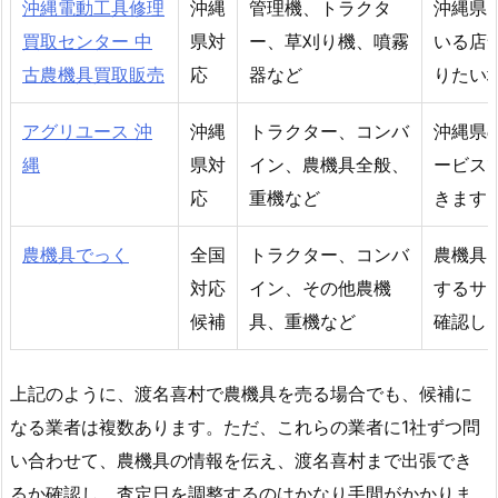
沖縄電動工具修理
沖縄
管理機、トラクタ
沖縄県
買取センター 中
県対
ー、草刈り機、噴霧
いる店
古農機具買取販売
応
器など
りたい
アグリユース 沖
沖縄
トラクター、コンバ
沖縄県
縄
県対
イン、農機具全般、
ービス
応
重機など
きます
農機具でっく
全国
トラクター、コンバ
農機具
対応
イン、その他農機
するサ
候補
具、重機など
確認し
上記のように、渡名喜村で農機具を売る場合でも、候補に
なる業者は複数あります。ただ、これらの業者に1社ずつ問
い合わせて、農機具の情報を伝え、渡名喜村まで出張でき
るか確認し、査定日を調整するのはかなり手間がかかりま