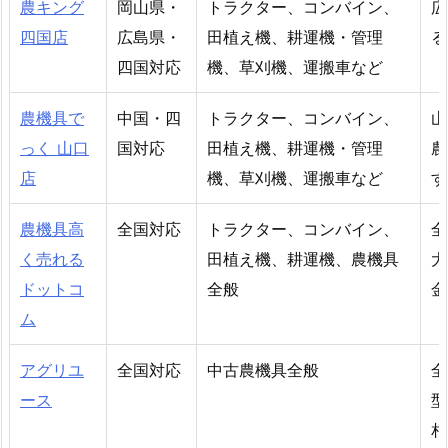
農キング
岡山県・
トラクター、コンバイン、
広
四国店
広島県・
田植え機、耕運機・管理
る
四国対応
機、草刈機、運搬車など
農機具で
中国・四
トラクター、コンバイン、
山
っく 山口
国対応
田植え機、耕運機・管理
農
店
機、草刈機、運搬車など
す
農機具高
全国対応
トラクター、コンバイン、
全
く売れる
田植え機、耕運機、農機具
大
ドットコ
全般
金
ム
アグリユ
全国対応
中古農機具全般
全
ース
型
相