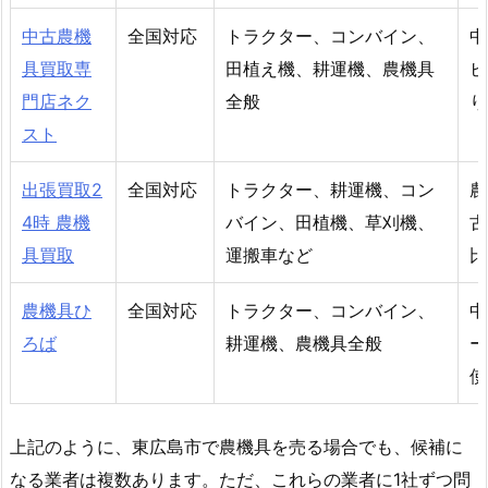
中古農機
全国対応
トラクター、コンバイン、
中
具買取専
田植え機、耕運機、農機具
ビ
門店ネク
全般
り
スト
出張買取2
全国対応
トラクター、耕運機、コン
農
4時 農機
バイン、田植機、草刈機、
古
具買取
運搬車など
比
農機具ひ
全国対応
トラクター、コンバイン、
中
ろば
耕運機、農機具全般
ー
使
上記のように、東広島市で農機具を売る場合でも、候補に
なる業者は複数あります。ただ、これらの業者に1社ずつ問