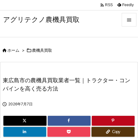

Feedly
RSS
アグリテクノ農機具買取


メニュ


ホーム
>

農機具買取
前へ

次へ

東広島市の農機具買取業者一覧｜トラクター・コン
検索
バインを高く売る方法

2026年7月7日
Copy