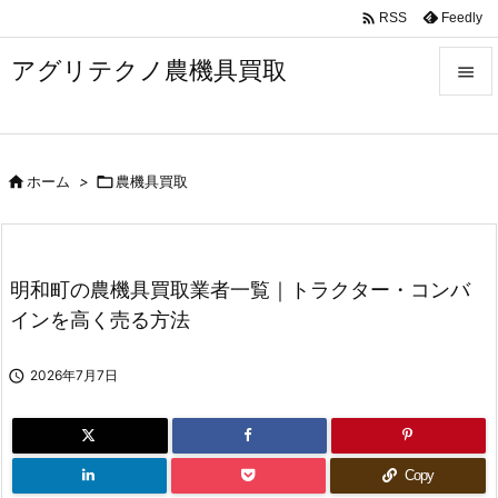

Feedly
RSS
アグリテクノ農機具買取


メニュ


ホーム
>

農機具買取
前へ

次へ

明和町の農機具買取業者一覧｜トラクター・コンバ
検索
インを高く売る方法

2026年7月7日
Copy