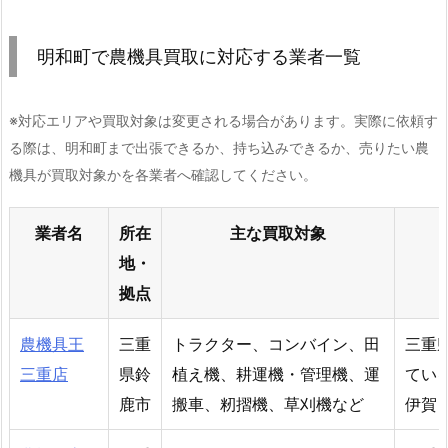
明和町で農機具買取に対応する業者一覧
※対応エリアや買取対象は変更される場合があります。実際に依頼す
る際は、明和町まで出張できるか、持ち込みできるか、売りたい農
機具が買取対象かを各業者へ確認してください。
業者名
所在
主な買取対象
地・
拠点
農機具王
三重
トラクター、コンバイン、田
三重
三重店
県鈴
植え機、耕運機・管理機、運
てい
鹿市
搬車、籾摺機、草刈機など
伊賀