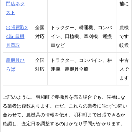
門店ネク
補に
スト
出張買取2
全国
トラクター、耕運機、コンバ
農機
4時 農機
対応
イン、田植機、草刈機、運搬
です
具買取
車など
較候
農機具ひ
全国
トラクター、コンバイン、耕
中古
ろば
対応
運機、農機具全般
スで
ます
上記のように、明和町で農機具を売る場合でも、候補にな
る業者は複数あります。ただ、これらの業者に1社ずつ問い
合わせて、農機具の情報を伝え、明和町まで出張できるか
確認し、査定日を調整するのはかなり手間がかかります。