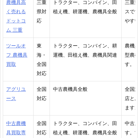
農機具高
三重
トラクター、コンバイン、田
三重
く売れる
県対
植え機、耕運機、農機具全般
スで
ドットコ
応
やす
ム 三重
ツールオ
東
トラクター、コンバイン、耕
農機
フ 農機具
海・
運機、田植え機、農機具関連
型農
買取
全国
す。
対応
アグリユ
全国
中古農機具全般
全国
ース
対応
店と
ます
中古農機
全国
トラクター、コンバイン、田
中古
具買取専
対応
植え機、耕運機、農機具全般
す。