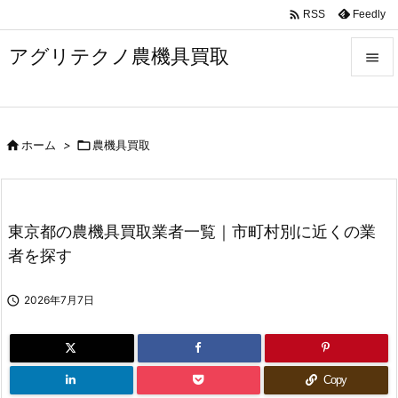

Feedly
RSS
アグリテクノ農機具買取


メニュ


ホーム
>

農機具買取
前へ

次へ

東京都の農機具買取業者一覧｜市町村別に近くの業
検索
者を探す

2026年7月7日
Copy