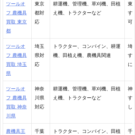
ツールオ
東京
耕運機、管理機、草刈機、田植
東
フ 農機具
都対
え機、トラクターなど
す
買取 東京
応
可
都
ツールオ
埼玉
トラクター、コンバイン、耕運
埼
フ 農機具
県対
機、田植え機、農機具関連
す
買取 埼玉
応
に
県
ツールオ
神奈
耕運機、管理機、草刈機、田植
神
フ 農機具
川県
え機、トラクターなど
す
買取 神奈
対応
し
川県
農機具王
千葉
トラクター、コンバイン、田植
千