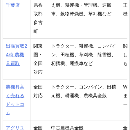
千葉店
県香
え機、耕運機・管理機、運搬
王
取郡
車、穀物乾燥機、草刈機など
機
多古
町
出張買取2
関東
トラクター、耕運機、コンバイ
関
4時 農機
圏・
ン、田植機、草刈機、除雪機、
し
具買取
全国
籾摺機、運搬車など
も
対応
農機具高
全国
トラクター、コンバイン、田植
W
く売れる
対応
え機、耕運機、農機具全般
ま
ドットコ
ー
ム
アグリユ
全国
中古農機具全般
全