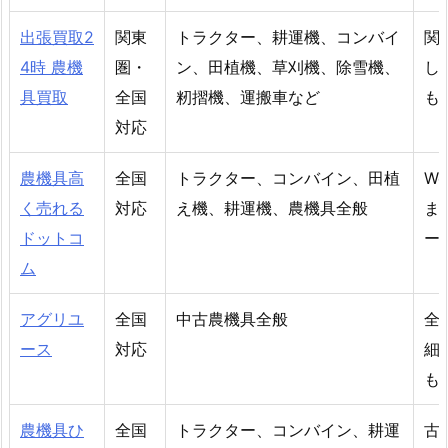
出張買取2
関東
トラクター、耕運機、コンバイ
関
4時 農機
圏・
ン、田植機、草刈機、除雪機、
し
具買取
全国
籾摺機、運搬車など
も
対応
農機具高
全国
トラクター、コンバイン、田植
W
く売れる
対応
え機、耕運機、農機具全般
ま
ドットコ
ー
ム
アグリユ
全国
中古農機具全般
全
ース
対応
細
も
農機具ひ
全国
トラクター、コンバイン、耕運
古