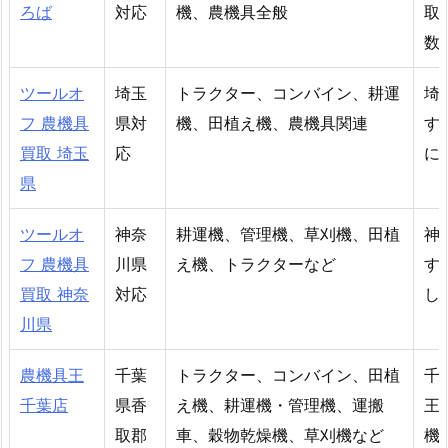
ろば
対応
機、農機具全般
取
数
ツールオ
埼玉
トラクター、コンバイン、耕運
埼
フ 農機具
県対
機、田植え機、農機具関連
す
買取 埼玉
応
に
県
ツールオ
神奈
耕運機、管理機、草刈機、田植
神
フ 農機具
川県
え機、トラクターなど
す
買取 神奈
対応
し
川県
農機具王
千葉
トラクター、コンバイン、田植
千
千葉店
県香
え機、耕運機・管理機、運搬
王
取郡
車、穀物乾燥機、草刈機など
機