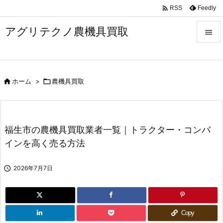

Feedly
RSS
アグリテクノ農機具買取


メニュ


ホーム
>

農機具買取
前へ

次へ

福生市の農機具買取業者一覧｜トラクター・コンバ
検索
インを高く売る方法

2026年7月7日
Copy