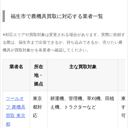
福生市で農機具買取に対応する業者一覧
※対応エリアや買取対象は変更される場合があります。実際に依頼す
る際は、福生市まで出張できるか、持ち込みできるか、売りたい農
機具が買取対象かを各業者へ確認してください。
業者名
所在
主な買取対象
地・
拠点
ツールオ
東京
耕運機、管理機、草刈機、田植
東
フ 農機具
都対
え機、トラクターなど
す
買取 東京
応
可
都