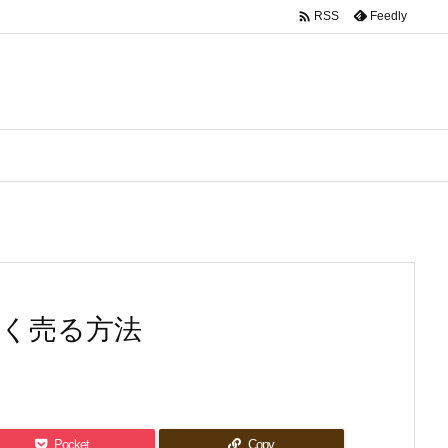

Feedly
RSS
高く売る方法
Pocket
Copy