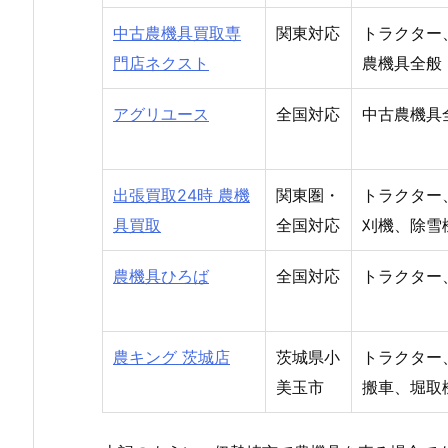
中古農機具買取専
関東対応
トラクター
門店ネクスト
農機具全般
アグリユース
全国対応
中古農機具
出張買取24時 農機
関東圏・
トラクター
具買取
全国対応
刈機、除雪
農機具ひろば
全国対応
トラクター
農キング 茨城店
茨城県小
トラクター
美玉市
搬車、堀取