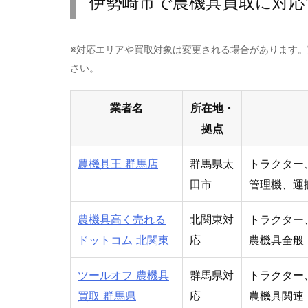
伊勢崎市で農機具買取に対応
※対応エリアや買取対象は変更される場合があります
さい。
業者名
所在地・
拠点
農機具王 群馬店
群馬県太
トラクター
田市
管理機、運
農機具高く売れる
北関東対
トラクター
ドットコム 北関東
応
農機具全般
ツールオフ 農機具
群馬県対
トラクター
買取 群馬県
応
農機具関連