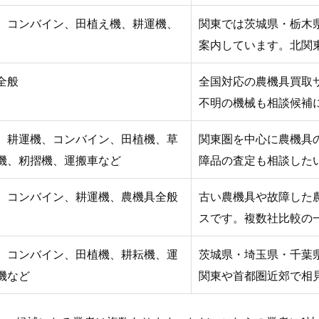
、コンバイン、田植え機、耕運機、
関東では茨城県・栃木
案内しています。北関
全般
全国対応の農機具買取
不明の機械も相談候補
、耕運機、コンバイン、田植機、草
関東圏を中心に農機具
機、籾摺機、運搬車など
障品の査定も相談した
、コンバイン、耕運機、農機具全般
古い農機具や故障した
スです。複数社比較の
、コンバイン、田植機、耕耘機、運
茨城県・埼玉県・千葉
機など
関東や首都圏近郊で相