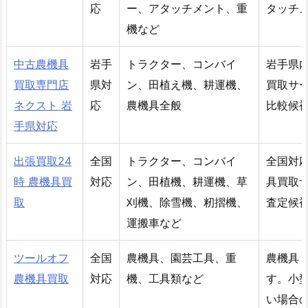
応
ー、アタッチメント、重
タッチ
機など
中古農機具
岩手
トラクター、コンバイ
岩手県
買取専門店
県対
ン、田植え機、耕運機、
買取サ
ネクスト 岩
応
農機具全般
比較候
手県対応
出張買取24
全国
トラクター、コンバイ
全国対
時 農機具買
対応
ン、田植機、耕運機、草
具買取
取
刈機、除雪機、籾摺機、
査定候
運搬車など
ツールオフ
全国
農機具、園芸工具、重
農機具
農機具買取
対応
機、工具類など
す。小
い場合