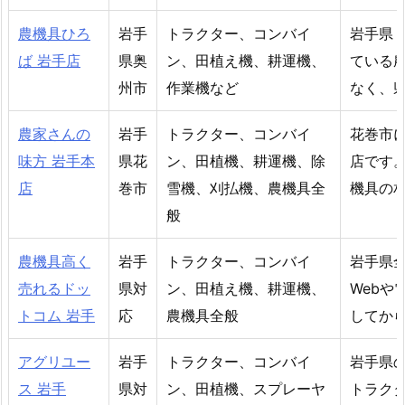
農機具ひろ
岩手
トラクター、コンバイ
岩手県
ば 岩手店
県奥
ン、田植え機、耕運機、
ている
州市
作業機など
なく、
農家さんの
岩手
トラクター、コンバイ
花巻市
味方 岩手本
県花
ン、田植機、耕運機、除
店です
店
巻市
雪機、刈払機、農機具全
機具の
般
農機具高く
岩手
トラクター、コンバイ
岩手県
売れるドッ
県対
ン、田植え機、耕運機、
Web
トコム 岩手
応
農機具全般
してか
アグリユー
岩手
トラクター、コンバイ
岩手県
ス 岩手
県対
ン、田植機、スプレーヤ
トラク