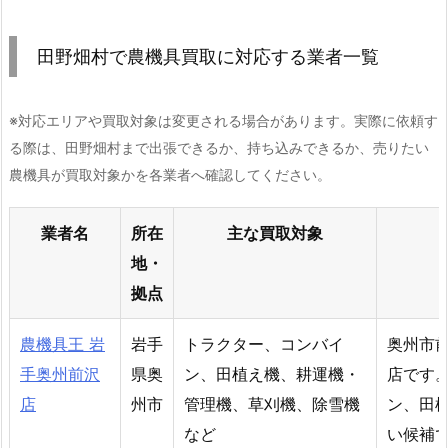
田野畑村で農機具買取に対応する業者一覧
※対応エリアや買取対象は変更される場合があります。実際に依頼す
る際は、田野畑村まで出張できるか、持ち込みできるか、売りたい
農機具が買取対象かを各業者へ確認してください。
業者名
所在
主な買取対象
地・
拠点
農機具王 岩
岩手
トラクター、コンバイ
奥州市
手奥州前沢
県奥
ン、田植え機、耕運機・
店です
店
州市
管理機、草刈機、除雪機
ン、田
など
い候補