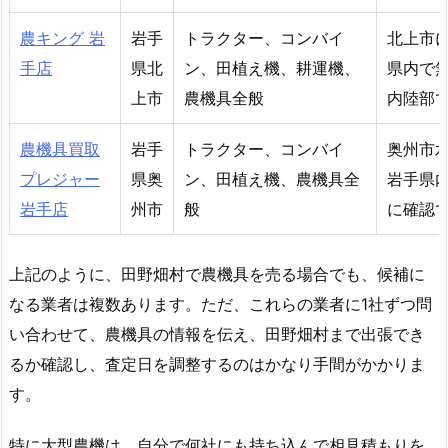
農キング 岩
岩手
トラクター、コンバイ
北上市
手店
県北
ン、田植え機、耕運機、
県内で
上市
農機具全般
内陸部
農機具買取
岩手
トラクター、コンバイ
奥州市
プレジャー
県奥
ン、田植え機、農機具全
岩手県
岩手店
州市
般
に確認
上記のように、田野畑村で農機具を売る場合でも、候補に
なる業者は複数あります。ただ、これらの業者に1社ずつ問
い合わせて、農機具の情報を伝え、田野畑村まで出張でき
るか確認し、査定日を調整するのはかなり手間がかかりま
す。
特に大型農機は、自分で何社にも持ち込んで相見積もりを