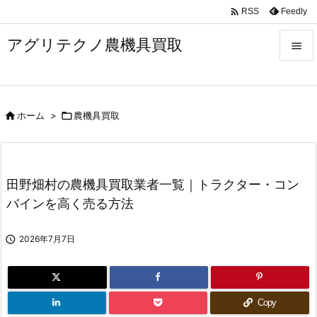

Feedly
RSS
アグリテクノ農機具買取


メニュ


ホーム
>

農機具買取
前へ

次へ

田野畑村の農機具買取業者一覧｜トラクター・コン
検索
バインを高く売る方法

2026年7月7日
Copy