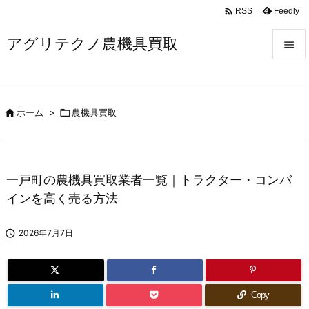

Feedly
RSS
アグリテクノ農機具買取


メニュ


ホーム
>

農機具買取
前へ

次へ

一戸町の農機具買取業者一覧｜トラクター・コンバ
検索
インを高く売る方法

2026年7月7日
Copy