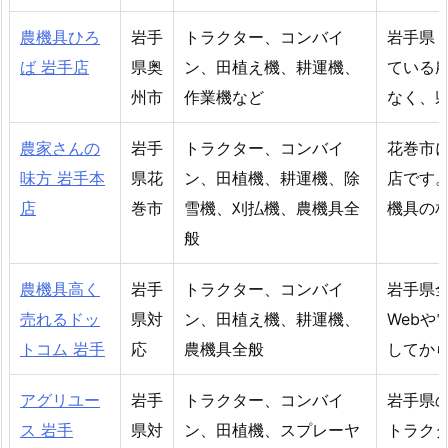
農機具ひろ
岩手
トラクター、コンバイ
岩手県
ば 岩手店
県奥
ン、田植え機、耕運機、
ている
州市
作業機など
なく、
農家さんの
岩手
トラクター、コンバイ
花巻市
味方 岩手本
県花
ン、田植機、耕運機、除
店です
店
巻市
雪機、刈払機、農機具全
機具の
般
農機具高く
岩手
トラクター、コンバイ
岩手県
売れるドッ
県対
ン、田植え機、耕運機、
Web
トコム 岩手
応
農機具全般
してか
アグリユー
岩手
トラクター、コンバイ
岩手県
ス 岩手
県対
ン、田植機、スプレーヤ
トラク