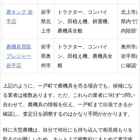
農キング 岩
岩手
トラクター、コンバイ
北上市
手店
県北
ン、田植え機、耕運機、
県内で
上市
農機具全般
内陸部
農機具買取
岩手
トラクター、コンバイ
奥州市
プレジャー
県奥
ン、田植え機、農機具全
岩手県
岩手店
州市
般
に確認
上記のように、一戸町で農機具を売る場合でも、候補にな
る業者は複数あります。ただ、これらの業者に1社ずつ問い
合わせて、農機具の情報を伝え、一戸町まで出張できるか
確認し、査定日を調整するのはかなり手間がかかります。
特に大型農機は、自分で何社にも持ち込んで相見積もりを
取るのが難しいため、ネット上で複数社にまとめて査定依