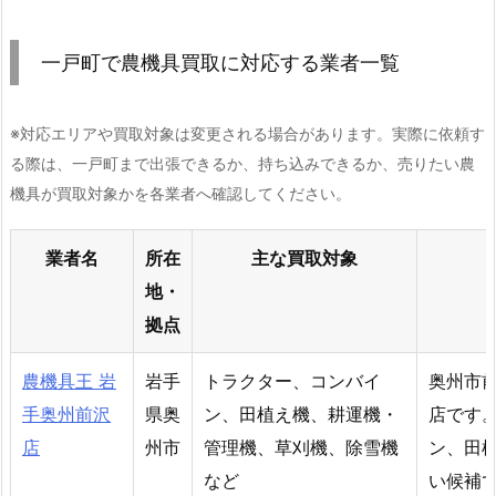
一戸町で農機具買取に対応する業者一覧
※対応エリアや買取対象は変更される場合があります。実際に依頼す
る際は、一戸町まで出張できるか、持ち込みできるか、売りたい農
機具が買取対象かを各業者へ確認してください。
業者名
所在
主な買取対象
地・
拠点
農機具王 岩
岩手
トラクター、コンバイ
奥州市
手奥州前沢
県奥
ン、田植え機、耕運機・
店です
店
州市
管理機、草刈機、除雪機
ン、田
など
い候補