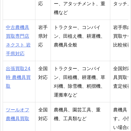
応
ー、アタッチメント、重
タッチ
機など
中古農機具
岩手
トラクター、コンバイ
岩手県
買取専門店
県対
ン、田植え機、耕運機、
買取サ
ネクスト 岩
応
農機具全般
比較候
手県対応
出張買取24
全国
トラクター、コンバイ
全国対
時 農機具買
対応
ン、田植機、耕運機、草
具買取
取
刈機、除雪機、籾摺機、
査定候
運搬車など
ツールオフ
全国
農機具、園芸工具、重
農機具
農機具買取
対応
機、工具類など
す。小
い場合