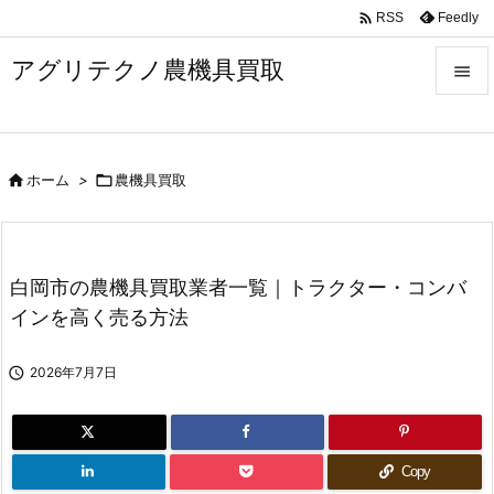

Feedly
RSS
アグリテクノ農機具買取


メニュ


ホーム
>

農機具買取
前へ

次へ

白岡市の農機具買取業者一覧｜トラクター・コンバ
検索
インを高く売る方法

2026年7月7日
Copy