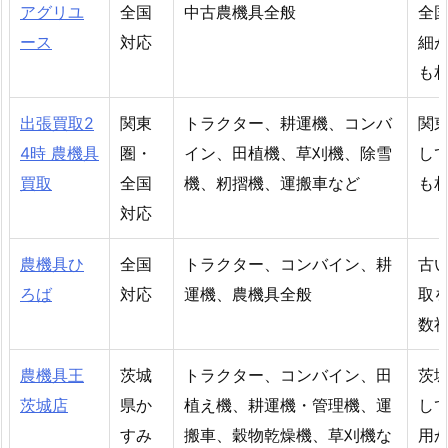
アグリユ
全国
中古農機具全般
全
ース
対応
細
も
出張買取2
関東
トラクター、耕運機、コンバ
関
4時 農機具
圏・
イン、田植機、草刈機、除雪
し
買取
全国
機、籾摺機、運搬車など
も
対応
農機具ひ
全国
トラクター、コンバイン、耕
古
ろば
対応
運機、農機具全般
取
数
農機具王
茨城
トラクター、コンバイン、田
茨
茨城店
県か
植え機、耕運機・管理機、運
し
すみ
搬車、穀物乾燥機、草刈機な
用