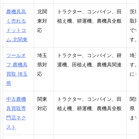
農機具高
北関
トラクター、コンバイン、田
茨
く売れる
東対
植え機、耕運機、農機具全般
取
ドットコ
応
で
ム 北関東
す
ツールオ
埼玉
トラクター、コンバイン、耕
埼
フ 農機具
県対
運機、田植え機、農機具関連
す
買取 埼玉
応
に
県
中古農機
関東
トラクター、コンバイン、田
関
具買取専
対応
植え機、耕運機、農機具全般
県
門店ネク
ま
スト