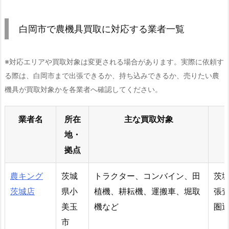
白岡市で農機具買取に対応する業者一覧
※対応エリアや買取対象は変更される場合があります。実際に依頼す
る際は、白岡市まで出張できるか、持ち込みできるか、売りたい農
機具が買取対象かを各業者へ確認してください。
業者名
所在
主な買取対象
地・
拠点
農キング
茨城
トラクター、コンバイン、田
茨
茨城店
県小
植機、耕耘機、運搬車、堀取
張
美玉
機など
圏
市