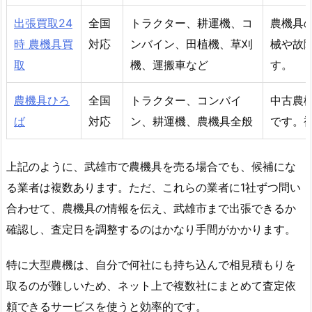
出張買取24
全国
トラクター、耕運機、コ
農機具
時 農機具買
対応
ンバイン、田植機、草刈
械や故
取
機、運搬車など
す。
農機具ひろ
全国
トラクター、コンバイ
中古農
ば
対応
ン、耕運機、農機具全般
です。
上記のように、武雄市で農機具を売る場合でも、候補にな
る業者は複数あります。ただ、これらの業者に1社ずつ問い
合わせて、農機具の情報を伝え、武雄市まで出張できるか
確認し、査定日を調整するのはかなり手間がかかります。
特に大型農機は、自分で何社にも持ち込んで相見積もりを
取るのが難しいため、ネット上で複数社にまとめて査定依
頼できるサービスを使うと効率的です。