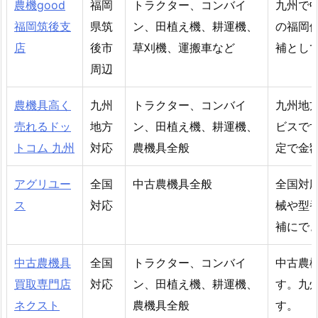
農機good
福岡
トラクター、コンバイ
九州で中
福岡筑後支
県筑
ン、田植え機、耕運機、
の福岡
店
後市
草刈機、運搬車など
補とし
周辺
農機具高く
九州
トラクター、コンバイ
九州地
売れるドッ
地方
ン、田植え機、耕運機、
ビスで
トコム 九州
対応
農機具全般
定で金
アグリユー
全国
中古農機具全般
全国対
ス
対応
械や型
補にで
中古農機具
全国
トラクター、コンバイ
中古農
買取専門店
対応
ン、田植え機、耕運機、
す。九
ネクスト
農機具全般
す。