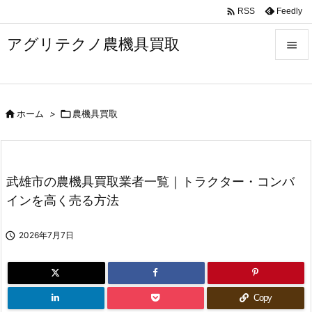

Feedly
RSS
アグリテクノ農機具買取


メニュ


ホーム
>

農機具買取
前へ

次へ

武雄市の農機具買取業者一覧｜トラクター・コンバ
検索
インを高く売る方法

2026年7月7日
Copy