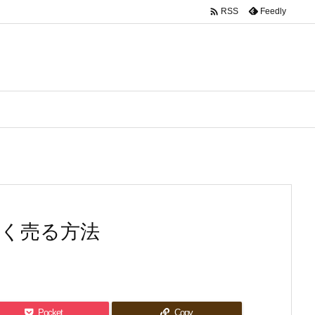

Feedly
RSS
高く売る方法
Pocket
Copy