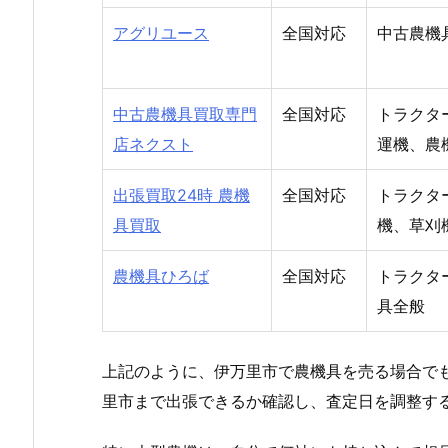
アグリユース
全国対応
中古農機
中古農機具買取専門
全国対応
トラクタ
店ネクスト
運機、農
出張買取24時 農機
全国対応
トラクタ
具買取
機、草刈
農機具ひろば
全国対応
トラクタ
具全般
上記のように、伊万里市で農機具を売る場合で
里市まで出張できるか確認し、査定日を調整す