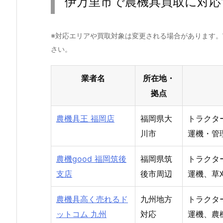
伊万里市で農機具買取に対応
※対応エリアや買取対象は変更される場合があります
さい。
業者名
所在地・
拠点
農機具王 福岡店
福岡県大
トラクタ
川市
運機・管
農機good 福岡筑後
福岡県筑
トラクタ
支店
後市周辺
運機、草
農機具高く売れるド
九州地方
トラクタ
ットコム 九州
対応
運機、農