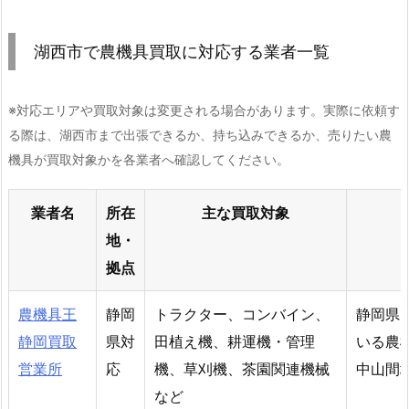
湖西市で農機具買取に対応する業者一覧
※対応エリアや買取対象は変更される場合があります。実際に依頼す
る際は、湖西市まで出張できるか、持ち込みできるか、売りたい農
機具が買取対象かを各業者へ確認してください。
業者名
所在
主な買取対象
地・
拠点
農機具王
静岡
トラクター、コンバイン、
静岡県
静岡買取
県対
田植え機、耕運機・管理
いる農
営業所
応
機、草刈機、茶園関連機械
中山間
など