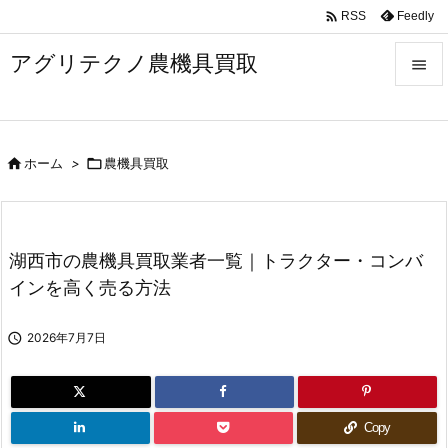

Feedly
RSS
アグリテクノ農機具買取


メニュ


ホーム
>

農機具買取
前へ

次へ

湖西市の農機具買取業者一覧｜トラクター・コンバ
検索
インを高く売る方法

2026年7月7日
Copy