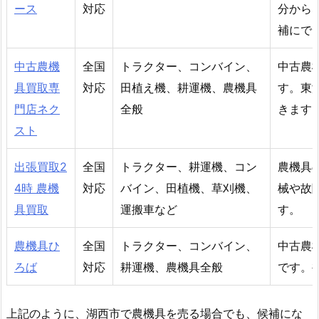
ース
対応
分から
補にで
中古農機
全国
トラクター、コンバイン、
中古農
具買取専
対応
田植え機、耕運機、農機具
す。東
門店ネク
全般
きます
スト
出張買取2
全国
トラクター、耕運機、コン
農機具
4時 農機
対応
バイン、田植機、草刈機、
械や故
具買取
運搬車など
す。
農機具ひ
全国
トラクター、コンバイン、
中古農
ろば
対応
耕運機、農機具全般
です。
上記のように、湖西市で農機具を売る場合でも、候補にな