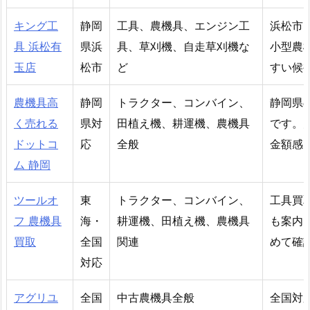
キング工
静岡
工具、農機具、エンジン工
浜松市
具 浜松有
県浜
具、草刈機、自走草刈機な
小型農
玉店
松市
ど
すい候
農機具高
静岡
トラクター、コンバイン、
静岡県
く売れる
県対
田植え機、耕運機、農機具
です。
ドットコ
応
全般
金額感
ム 静岡
ツールオ
東
トラクター、コンバイン、
工具買
フ 農機具
海・
耕運機、田植え機、農機具
も案内
買取
全国
関連
めて確
対応
アグリユ
全国
中古農機具全般
全国対