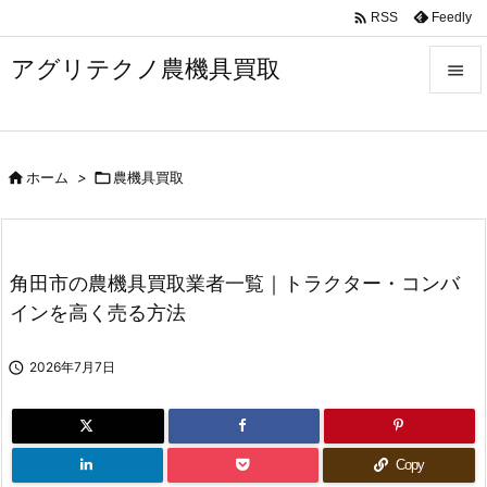

Feedly
RSS
アグリテクノ農機具買取


メニュ


ホーム
>

農機具買取
前へ

次へ

角田市の農機具買取業者一覧｜トラクター・コンバ
検索
インを高く売る方法

2026年7月7日
Copy