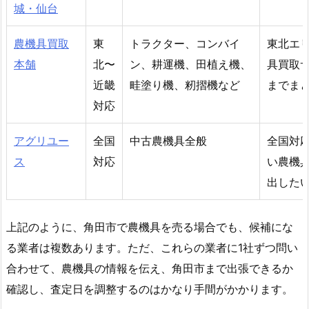
城・仙台
農機具買取
東
トラクター、コンバイ
東北エ
本舗
北〜
ン、耕運機、田植え機、
具買取
近畿
畦塗り機、籾摺機など
までま
対応
アグリユー
全国
中古農機具全般
全国対
ス
対応
い農機
出した
上記のように、角田市で農機具を売る場合でも、候補にな
る業者は複数あります。ただ、これらの業者に1社ずつ問い
合わせて、農機具の情報を伝え、角田市まで出張できるか
確認し、査定日を調整するのはかなり手間がかかります。