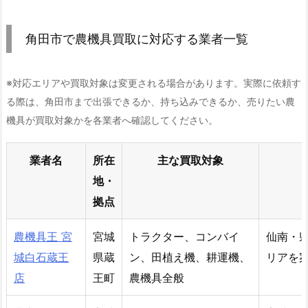
角田市で農機具買取に対応する業者一覧
※対応エリアや買取対象は変更される場合があります。実際に依頼す
る際は、角田市まで出張できるか、持ち込みできるか、売りたい農
機具が買取対象かを各業者へ確認してください。
業者名
所在
主な買取対象
地・
拠点
農機具王 宮
宮城
トラクター、コンバイ
仙南・
城白石蔵王
県蔵
ン、田植え機、耕運機、
リアを
店
王町
農機具全般