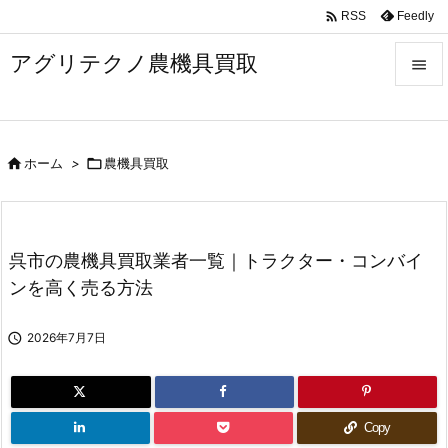

Feedly
RSS
アグリテクノ農機具買取


メニュ


ホーム
>

農機具買取
前へ

次へ

呉市の農機具買取業者一覧｜トラクター・コンバイ
検索
ンを高く売る方法

2026年7月7日
Copy