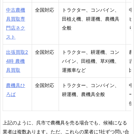
中古農機
全国対応
トラクター、コンバイン、
中
具買取専
田植え機、耕運機、農機具
ビ
門店ネク
全般
り
スト
出張買取2
全国対応
トラクター、耕運機、コン
農
4時 農機
バイン、田植機、草刈機、
古
具買取
運搬車など
比
農機具ひ
全国対応
トラクター、コンバイン、
中
ろば
耕運機、農機具全般
ー
使
上記のように、呉市で農機具を売る場合でも、候補になる
業者は複数あります。ただ、これらの業者に1社ずつ問い合