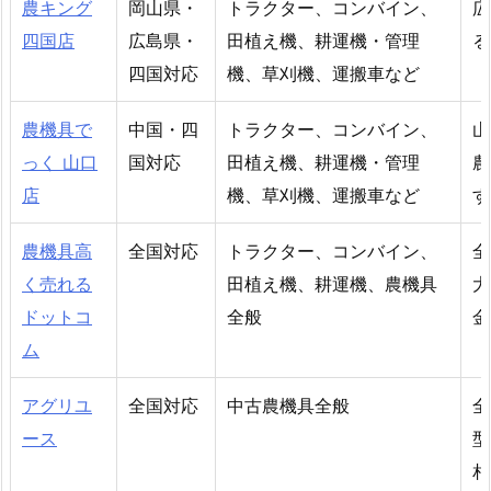
農キング
岡山県・
トラクター、コンバイン、
広
四国店
広島県・
田植え機、耕運機・管理
る
四国対応
機、草刈機、運搬車など
農機具で
中国・四
トラクター、コンバイン、
山
っく 山口
国対応
田植え機、耕運機・管理
農
店
機、草刈機、運搬車など
す
農機具高
全国対応
トラクター、コンバイン、
全
く売れる
田植え機、耕運機、農機具
大
ドットコ
全般
金
ム
アグリユ
全国対応
中古農機具全般
全
ース
型
相