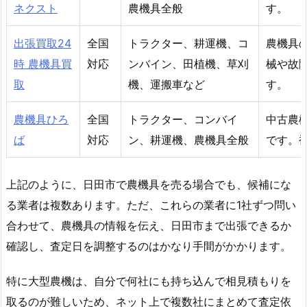
ネクスト
農機具全般
す。
出張買取24
全国
トラクター、耕運機、コ
農機具
時 農機具買
対応
ンバイン、田植機、草刈
械や故
取
機、運搬車など
す。
農機具ひろ
全国
トラクター、コンバイ
中古農
ば
対応
ン、耕運機、農機具全般
です。
上記のように、日田市で農機具を売る場合でも、候補にな
る業者は複数あります。ただ、これらの業者に1社ずつ問い
合わせて、農機具の情報を伝え、日田市まで出張できるか
確認し、査定日を調整するのはかなり手間がかかります。
特に大型農機は、自分で何社にも持ち込んで相見積もりを
取るのが難しいため、ネット上で複数社にまとめて査定依