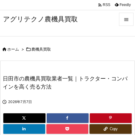

Feedly
RSS
アグリテクノ農機具買取


メニュ


ホーム
>

農機具買取
前へ

次へ

日田市の農機具買取業者一覧｜トラクター・コンバ
検索
インを高く売る方法

2026年7月7日
Copy