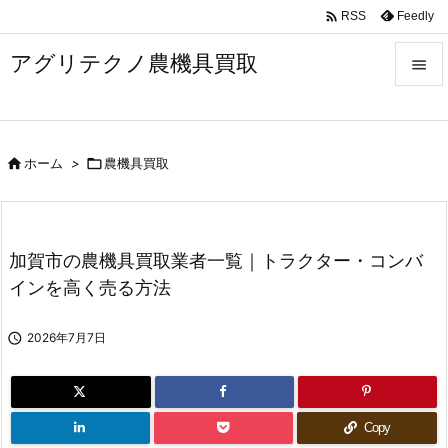

Feedly
RSS
アグリテクノ農機具買取


メニュ


ホーム
>

農機具買取
前へ

次へ

加賀市の農機具買取業者一覧｜トラクター・コンバ
検索
インを高く売る方法

2026年7月7日
Copy