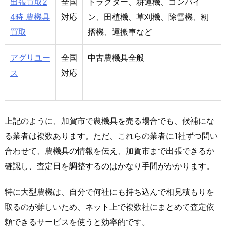
出張買取2
全国
トラクター、耕運機、コンバイ
4時 農機具
対応
ン、田植機、草刈機、除雪機、籾
買取
摺機、運搬車など
アグリユー
全国
中古農機具全般
ス
対応
上記のように、加賀市で農機具を売る場合でも、候補にな
る業者は複数あります。ただ、これらの業者に1社ずつ問い
合わせて、農機具の情報を伝え、加賀市まで出張できるか
確認し、査定日を調整するのはかなり手間がかかります。
特に大型農機は、自分で何社にも持ち込んで相見積もりを
取るのが難しいため、ネット上で複数社にまとめて査定依
頼できるサービスを使うと効率的です。