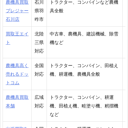
農機具買取
石川
トラクター、コンバインなど農機
プレジャー
県羽
具全般
石川店
咋市
買取王エイ
北陸
中古車、農機具、建設機械、除雪
ト
三県
機など
対応
農機具高く
全国
トラクター、コンバイン、田植え
売れるドッ
対応
機、耕運機、農機具全般
トコム
農機具買取
広域
トラクター、コンバイン、耕運
本舗
対応
機、田植え機、畦塗り機、籾摺機
など