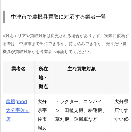
中津市で農機具買取に対応する業者一覧
※対応エリアや買取対象は変更される場合があります。実際に依頼す
る際は、中津市まで出張できるか、持ち込みできるか、売りたい農
機具が買取対象かを各業者へ確認してください。
業者名
所在
主な買取対象
地・
拠点
農機good
大分
トラクター、コンバイ
大分県
大分宇佐支
県宇
ン、田植え機、耕運機、
店です
店
佐市
草刈機、運搬車など
すい候
周辺