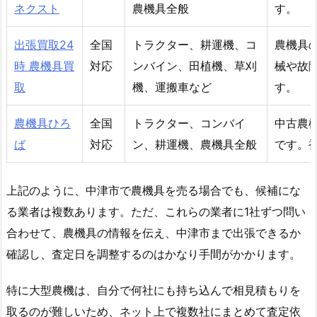
ネクスト
農機具全般
す。
出張買取24
全国
トラクター、耕運機、コ
農機具
時 農機具買
対応
ンバイン、田植機、草刈
械や故
取
機、運搬車など
す。
農機具ひろ
全国
トラクター、コンバイ
中古農
ば
対応
ン、耕運機、農機具全般
です。
上記のように、中津市で農機具を売る場合でも、候補にな
る業者は複数あります。ただ、これらの業者に1社ずつ問い
合わせて、農機具の情報を伝え、中津市まで出張できるか
確認し、査定日を調整するのはかなり手間がかかります。
特に大型農機は、自分で何社にも持ち込んで相見積もりを
取るのが難しいため、ネット上で複数社にまとめて査定依