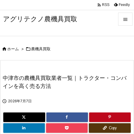

Feedly
RSS
アグリテクノ農機具買取


メニュ


ホーム
>

農機具買取
前へ

次へ

中津市の農機具買取業者一覧｜トラクター・コンバ
検索
インを高く売る方法

2026年7月7日
Copy