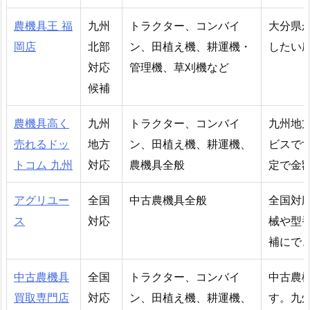
農機具王 福
九州
トラクター、コンバイ
大分県
岡店
北部
ン、田植え機、耕運機・
したい
対応
管理機、草刈機など
候補
農機具高く
九州
トラクター、コンバイ
九州地
売れるドッ
地方
ン、田植え機、耕運機、
ビスで
トコム 九州
対応
農機具全般
定で金
アグリユー
全国
中古農機具全般
全国対
ス
対応
械や型
補にで
中古農機具
全国
トラクター、コンバイ
中古農
買取専門店
対応
ン、田植え機、耕運機、
す。九