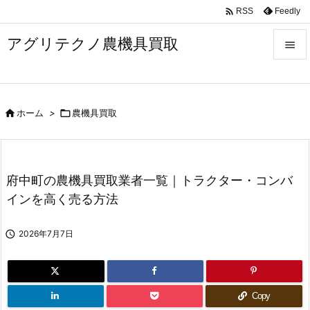

Feedly
RSS
アグリテクノ農機具買取


メニュ


ホーム
>

農機具買取
前へ

次へ

府中町の農機具買取業者一覧｜トラクター・コンバ
検索
インを高く売る方法

2026年7月7日
Copy