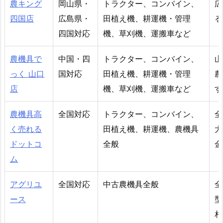
農キング
岡山県・
トラクター、コンバイン、
広
四国店
広島県・
田植え機、耕運機・管理
る
四国対応
機、草刈機、運搬車など
農機具で
中国・四
トラクター、コンバイン、
山
っく 山口
国対応
田植え機、耕運機・管理
農
店
機、草刈機、運搬車など
す
農機具高
全国対応
トラクター、コンバイン、
全
く売れる
田植え機、耕運機、農機具
大
ドットコ
全般
金
ム
アグリユ
全国対応
中古農機具全般
全
ース
型
相