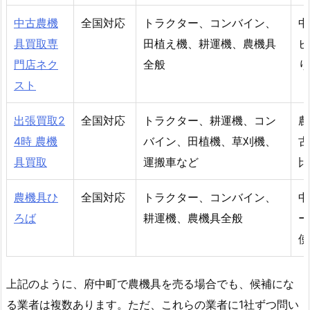
中古農機
全国対応
トラクター、コンバイン、
中
具買取専
田植え機、耕運機、農機具
ビ
門店ネク
全般
り
スト
出張買取2
全国対応
トラクター、耕運機、コン
農
4時 農機
バイン、田植機、草刈機、
古
具買取
運搬車など
比
農機具ひ
全国対応
トラクター、コンバイン、
中
ろば
耕運機、農機具全般
ー
使
上記のように、府中町で農機具を売る場合でも、候補にな
る業者は複数あります。ただ、これらの業者に1社ずつ問い