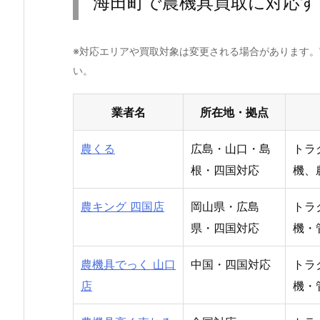
海田町で農機具買取に対応す
※対応エリアや買取対象は変更される場合があります
い。
業者名
所在地・拠点
農くる
広島・山口・島
トラ
根・四国対応
機、
農キング 四国店
岡山県・広島
トラ
県・四国対応
機・
農機具でっく 山口
中国・四国対応
トラ
店
機・