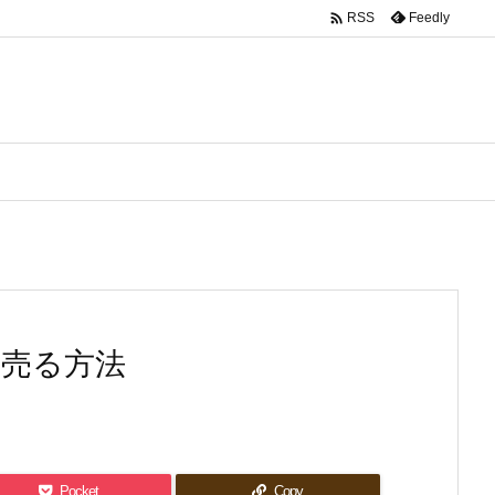

Feedly
RSS
く売る方法
Pocket
Copy