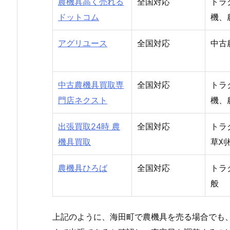
農機具高く売れる
全国対応
トラ
ドットコム
機、
アグリユース
全国対応
中古
中古農機具買取専
全国対応
トラ
門店ネクスト
機、
出張買取24時 農
全国対応
トラ
機具買取
草刈
農機具ひろば
全国対応
トラ
般
上記のように、海田町で農機具を売る場合でも