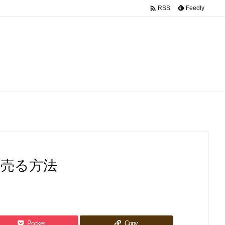

Feedly
RSS
く売る方法
Pocket
Copy