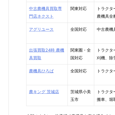
中古農機具買取専
関東対応
トラクタ
門店ネクスト
農機具全
アグリユース
全国対応
中古農機
出張買取24時 農機
関東圏・全
トラクタ
具買取
国対応
刈機、除
農機具ひろば
全国対応
トラクタ
農キング 茨城店
茨城県小美
トラクタ
玉市
搬車、堀