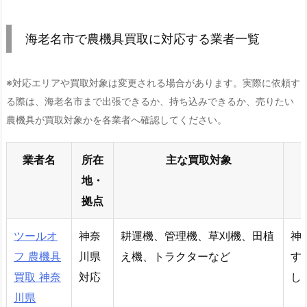
海老名市で農機具買取に対応する業者一覧
※対応エリアや買取対象は変更される場合があります。実際に依頼す
る際は、海老名市まで出張できるか、持ち込みできるか、売りたい
農機具が買取対象かを各業者へ確認してください。
業者名
所在
主な買取対象
地・
拠点
ツールオ
神奈
耕運機、管理機、草刈機、田植
神
フ 農機具
川県
え機、トラクターなど
す
買取 神奈
対応
し
川県