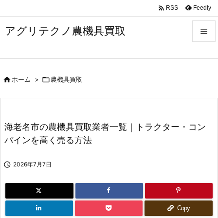

Feedly
RSS
アグリテクノ農機具買取


メニュ


ホーム
>

農機具買取
前へ

次へ

海老名市の農機具買取業者一覧｜トラクター・コン
検索
バインを高く売る方法

2026年7月7日
Copy