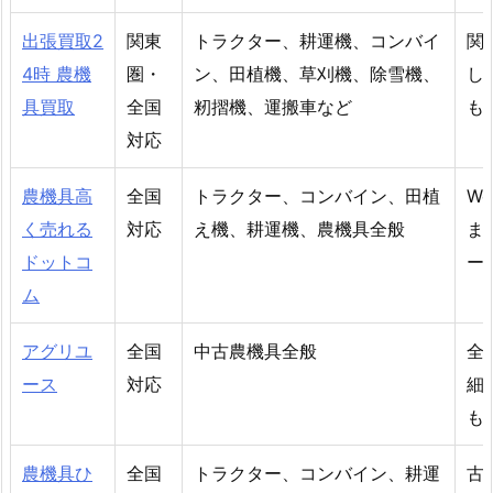
出張買取2
関東
トラクター、耕運機、コンバイ
関
4時 農機
圏・
ン、田植機、草刈機、除雪機、
し
具買取
全国
籾摺機、運搬車など
も
対応
農機具高
全国
トラクター、コンバイン、田植
W
く売れる
対応
え機、耕運機、農機具全般
ま
ドットコ
ー
ム
アグリユ
全国
中古農機具全般
全
ース
対応
細
も
農機具ひ
全国
トラクター、コンバイン、耕運
古