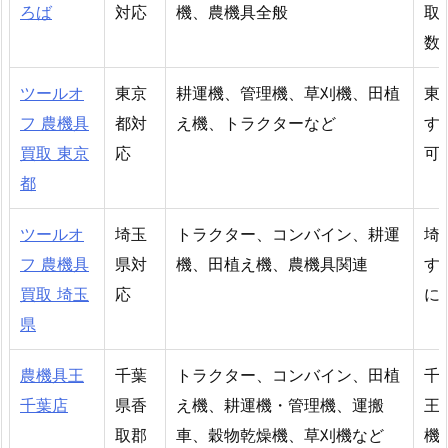
ろば
対応
機、農機具全般
取
数
ツールオ
東京
耕運機、管理機、草刈機、田植
東
フ 農機具
都対
え機、トラクターなど
す
買取 東京
応
可
都
ツールオ
埼玉
トラクター、コンバイン、耕運
埼
フ 農機具
県対
機、田植え機、農機具関連
す
買取 埼玉
応
に
県
農機具王
千葉
トラクター、コンバイン、田植
千
千葉店
県香
え機、耕運機・管理機、運搬
王
取郡
車、穀物乾燥機、草刈機など
機