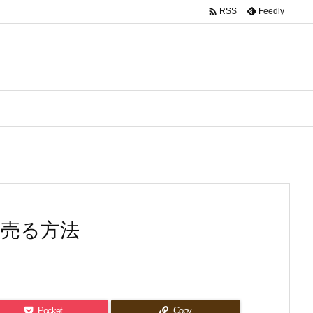

Feedly
RSS
く売る方法
Pocket
Copy