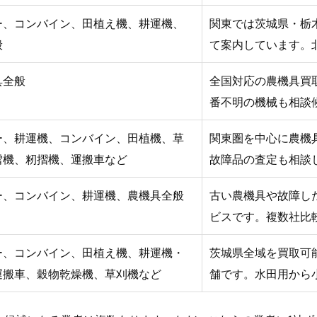
ー、コンバイン、田植え機、耕運機、
関東では茨城県・栃
般
て案内しています。
具全般
全国対応の農機具買
番不明の機械も相談
ー、耕運機、コンバイン、田植機、草
関東圏を中心に農機
雪機、籾摺機、運搬車など
故障品の査定も相談
ー、コンバイン、耕運機、農機具全般
古い農機具や故障し
ビスです。複数社比
ー、コンバイン、田植え機、耕運機・
茨城県全域を買取可
運搬車、穀物乾燥機、草刈機など
舗です。水田用から