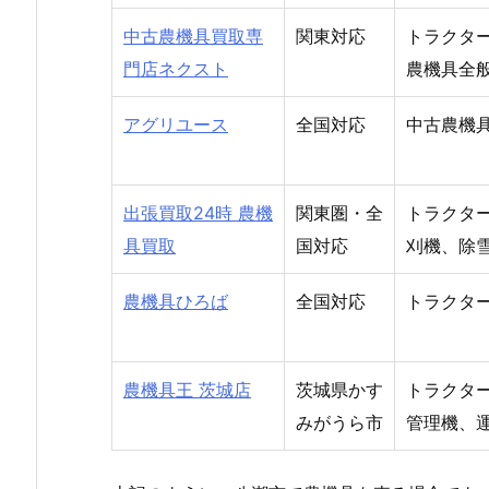
中古農機具買取専
関東対応
トラクタ
門店ネクスト
農機具全
アグリユース
全国対応
中古農機
出張買取24時 農機
関東圏・全
トラクタ
具買取
国対応
刈機、除
農機具ひろば
全国対応
トラクタ
農機具王 茨城店
茨城県かす
トラクタ
みがうら市
管理機、