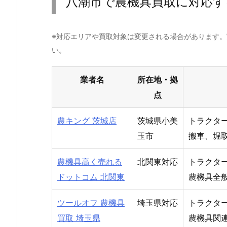
八潮市で農機具買取に対応す
※対応エリアや買取対象は変更される場合があります
い。
業者名
所在地・拠
点
農キング 茨城店
茨城県小美
トラクタ
玉市
搬車、堀
農機具高く売れる
北関東対応
トラクタ
ドットコム 北関東
農機具全
ツールオフ 農機具
埼玉県対応
トラクタ
買取 埼玉県
農機具関