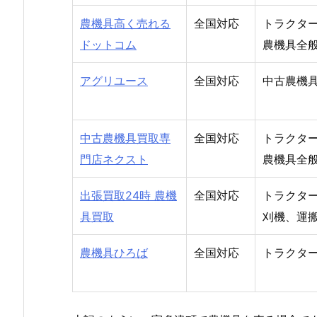
農機具高く売れる
全国対応
トラクタ
ドットコム
農機具全
アグリユース
全国対応
中古農機
中古農機具買取専
全国対応
トラクタ
門店ネクスト
農機具全
出張買取24時 農機
全国対応
トラクタ
具買取
刈機、運
農機具ひろば
全国対応
トラクタ