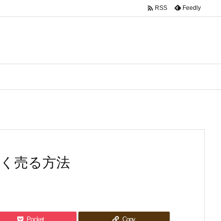

Feedly
RSS
高く売る方法
Pocket
Copy