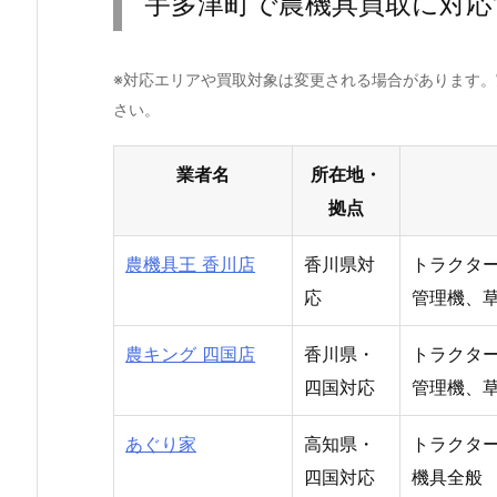
宇多津町で農機具買取に対応
※対応エリアや買取対象は変更される場合があります
さい。
業者名
所在地・
拠点
農機具王 香川店
香川県対
トラクタ
応
管理機、
農キング 四国店
香川県・
トラクタ
四国対応
管理機、
あぐり家
高知県・
トラクタ
四国対応
機具全般