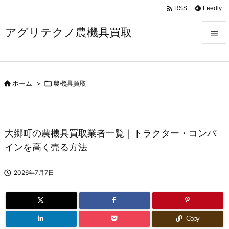

Feedly
RSS
アグリテクノ農機具買取


メニュ


ホーム
>

農機具買取
前へ

次へ

大郷町の農機具買取業者一覧｜トラクター・コンバ
検索
インを高く売る方法

2026年7月7日
Copy