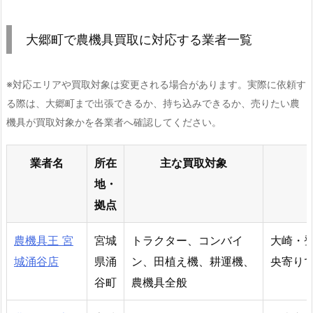
大郷町で農機具買取に対応する業者一覧
※対応エリアや買取対象は変更される場合があります。実際に依頼す
る際は、大郷町まで出張できるか、持ち込みできるか、売りたい農
機具が買取対象かを各業者へ確認してください。
業者名
所在
主な買取対象
地・
拠点
農機具王 宮
宮城
トラクター、コンバイ
大崎・
城涌谷店
県涌
ン、田植え機、耕運機、
央寄り
谷町
農機具全般