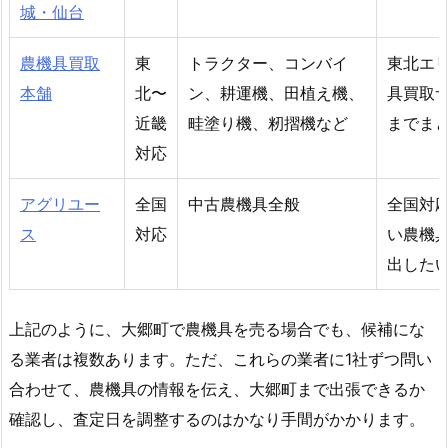
城・仙台
農機具買取
東
トラクター、コンバイ
東北エ
本舗
北〜
ン、耕運機、田植え機、
具買取
近畿
畦塗り機、籾摺機など
までま
対応
アグリユー
全国
中古農機具全般
全国対
ス
対応
い農機
出した
上記のように、大郷町で農機具を売る場合でも、候補にな
る業者は複数あります。ただ、これらの業者に1社ずつ問い
合わせて、農機具の情報を伝え、大郷町まで出張できるか
確認し、査定日を調整するのはかなり手間がかかります。