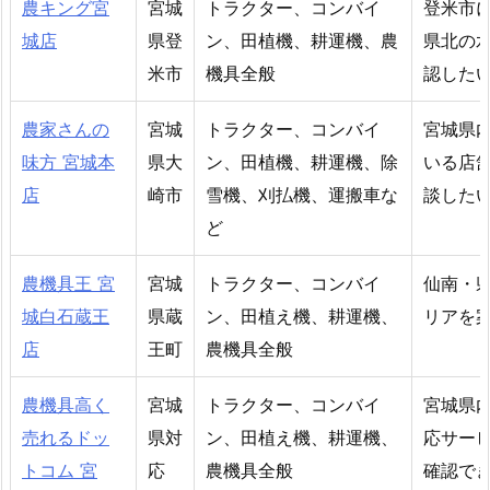
農キング宮
宮城
トラクター、コンバイ
登米市
城店
県登
ン、田植機、耕運機、農
県北の
米市
機具全般
認した
農家さんの
宮城
トラクター、コンバイ
宮城県
味方 宮城本
県大
ン、田植機、耕運機、除
いる店
店
崎市
雪機、刈払機、運搬車な
談した
ど
農機具王 宮
宮城
トラクター、コンバイ
仙南・
城白石蔵王
県蔵
ン、田植え機、耕運機、
リアを
店
王町
農機具全般
農機具高く
宮城
トラクター、コンバイ
宮城県
売れるドッ
県対
ン、田植え機、耕運機、
応サー
トコム 宮
応
農機具全般
確認で