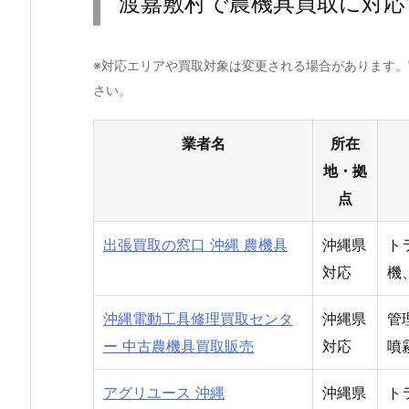
渡嘉敷村で農機具買取に対応
※対応エリアや買取対象は変更される場合があります
さい。
業者名
所在
地・拠
点
出張買取の窓口 沖縄 農機具
沖縄県
ト
対応
機
沖縄電動工具修理買取センタ
沖縄県
管
ー 中古農機具買取販売
対応
噴
アグリユース 沖縄
沖縄県
ト