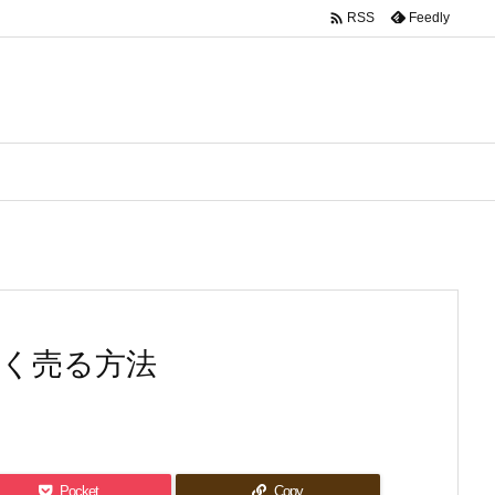

Feedly
RSS
高く売る方法
Pocket
Copy