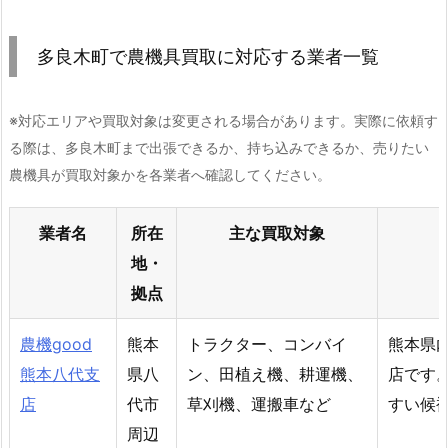
多良木町で農機具買取に対応する業者一覧
※対応エリアや買取対象は変更される場合があります。実際に依頼す
る際は、多良木町まで出張できるか、持ち込みできるか、売りたい
農機具が買取対象かを各業者へ確認してください。
業者名
所在
主な買取対象
地・
拠点
農機good
熊本
トラクター、コンバイ
熊本県
熊本八代支
県八
ン、田植え機、耕運機、
店です
店
代市
草刈機、運搬車など
すい候
周辺