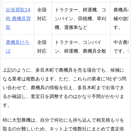
出張買取24
全国
トラクター、耕運機、コ
農機具
時 農機具買
対応
ンバイン、田植機、草刈
械や故
取
機、運搬車など
す。
農機具ひろ
全国
トラクター、コンバイ
中古農
ば
対応
ン、耕運機、農機具全般
です。
上記のように、多良木町で農機具を売る場合でも、候補に
なる業者は複数あります。ただ、これらの業者に1社ずつ問
い合わせて、農機具の情報を伝え、多良木町まで出張でき
るか確認し、査定日を調整するのはかなり手間がかかりま
す。
特に大型農機は、自分で何社にも持ち込んで相見積もりを
取るのが難しいため、ネット上で複数社にまとめて査定依