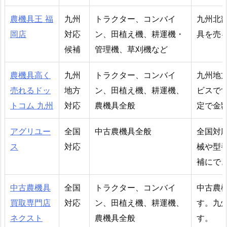
農機具王 福
九州
トラクター、コンバイ
九州北
岡店
対応
ン、田植え機、耕運機・
具を売
候補
管理機、草刈機など
農機具高く
九州
トラクター、コンバイ
九州地
売れるドッ
地方
ン、田植え機、耕運機、
ビスで
トコム 九州
対応
農機具全般
定で金
アグリユー
全国
中古農機具全般
全国対
ス
対応
械や型
補にで
中古農機具
全国
トラクター、コンバイ
中古農
買取専門店
対応
ン、田植え機、耕運機、
す。九
ネクスト
農機具全般
す。