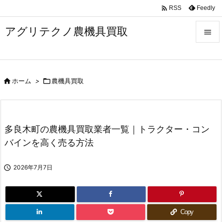

Feedly
RSS
アグリテクノ農機具買取


メニュ


ホーム
>

農機具買取
前へ

次へ

多良木町の農機具買取業者一覧｜トラクター・コン
検索
バインを高く売る方法

2026年7月7日
Copy