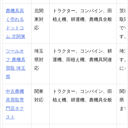
農機具高
北関
トラクター、コンバイン、田
茨
く売れる
東対
植え機、耕運機、農機具全般
取
ドットコ
応
で
ム 北関東
す
ツールオ
埼玉
トラクター、コンバイン、耕
埼
フ 農機具
県対
運機、田植え機、農機具関連
す
買取 埼玉
応
に
県
中古農機
関東
トラクター、コンバイン、田
関
具買取専
対応
植え機、耕運機、農機具全般
県
門店ネク
ま
スト