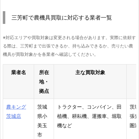
三芳町で農機具買取に対応する業者一覧
※対応エリアや買取対象は変更される場合があります。実際に依頼す
る際は、三芳町まで出張できるか、持ち込みできるか、売りたい農
機具が買取対象かを各業者へ確認してください。
業者名
所在
主な買取対象
地・
拠点
農キング
茨城
トラクター、コンバイン、田
茨
茨城店
県小
植機、耕耘機、運搬車、堀取
張
美玉
機など
圏
市