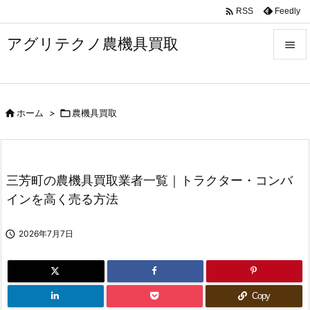

Feedly
RSS
アグリテクノ農機具買取


メニュ


ホーム
>

農機具買取
前へ

次へ

三芳町の農機具買取業者一覧｜トラクター・コンバ
検索
インを高く売る方法

2026年7月7日
Copy