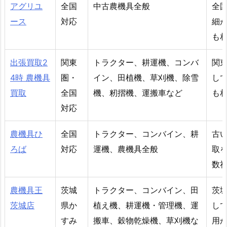
アグリユ
全国
中古農機具全般
全
ース
対応
細
も
出張買取2
関東
トラクター、耕運機、コンバ
関
4時 農機具
圏・
イン、田植機、草刈機、除雪
し
買取
全国
機、籾摺機、運搬車など
も
対応
農機具ひ
全国
トラクター、コンバイン、耕
古
ろば
対応
運機、農機具全般
取
数
農機具王
茨城
トラクター、コンバイン、田
茨
茨城店
県か
植え機、耕運機・管理機、運
し
すみ
搬車、穀物乾燥機、草刈機な
用