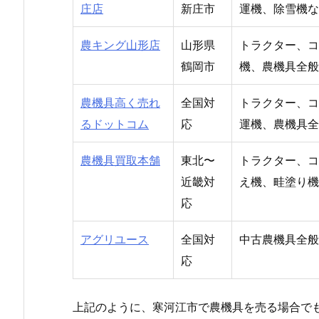
庄店
新庄市
運機、除雪機な
農キング山形店
山形県
トラクター、コ
鶴岡市
機、農機具全般
農機具高く売れ
全国対
トラクター、コ
るドットコム
応
運機、農機具全
農機具買取本舗
東北〜
トラクター、コ
近畿対
え機、畦塗り機
応
アグリユース
全国対
中古農機具全般
応
上記のように、寒河江市で農機具を売る場合で