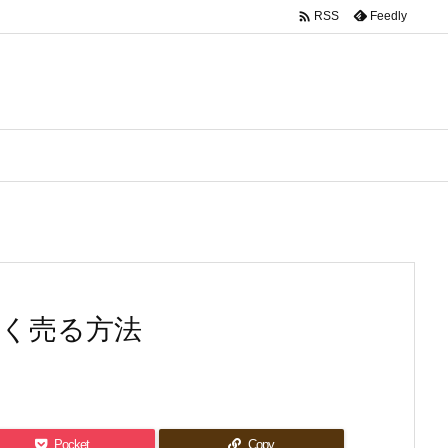

Feedly
RSS
高く売る方法
Pocket
Copy