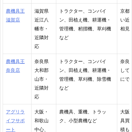
農機具王
滋賀県
トラクター、コンバイ
京都
滋賀店
近江八
ン、田植え機、耕運機・
い近
幡市・
管理機、籾摺機、草刈機
相見
近隣対
など
応
農機具王
奈良県
トラクター、コンバイ
奈良
奈良店
大和郡
ン、田植え機、耕運機・
して
山市・
管理機、草刈機、除雪機
にで
近隣対
など
応
アグリラ
大阪・
農機具、重機、トラッ
大阪
イフサポ
和歌山
ク、小型農機など
具買
ート
中心、
積も