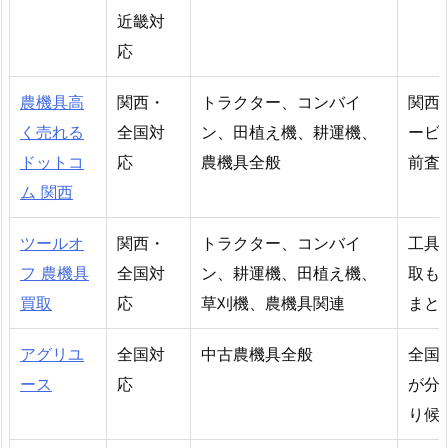
近畿対
応
農機具高
関西・
トラクター、コンバイ
関西
く売れる
全国対
ン、田植え機、耕運機、
ービ
ドットコ
応
農機具全般
前査
ム 関西
ツールオ
関西・
トラクター、コンバイ
工具
フ 農機具
全国対
ン、耕運機、田植え機、
取も
買取
応
草刈機、農機具関連
まと
アグリユ
全国対
中古農機具全般
全国
ース
応
が分
り候