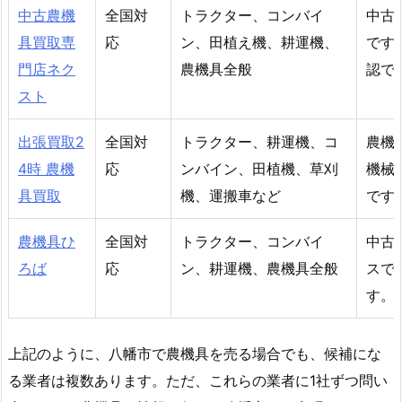
中古農機
全国対
トラクター、コンバイ
中古
具買取専
応
ン、田植え機、耕運機、
です
門店ネク
農機具全般
認で
スト
出張買取2
全国対
トラクター、耕運機、コ
農機
4時 農機
応
ンバイン、田植機、草刈
機械
具買取
機、運搬車など
です
農機具ひ
全国対
トラクター、コンバイ
中古
ろば
応
ン、耕運機、農機具全般
スで
す。
上記のように、八幡市で農機具を売る場合でも、候補にな
る業者は複数あります。ただ、これらの業者に1社ずつ問い