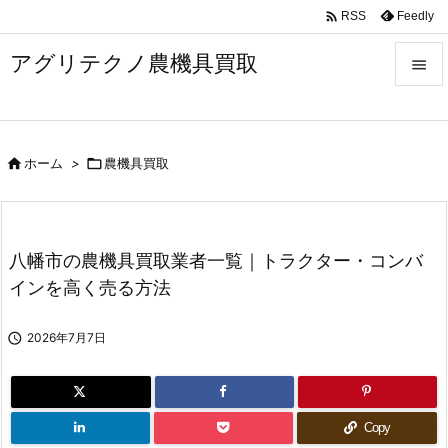

Feedly
RSS
アグリテクノ農機具買取


メニュ


ホーム
>

農機具買取
前へ

次へ

八幡市の農機具買取業者一覧｜トラクター・コンバ
検索
インを高く売る方法

2026年7月7日
Copy